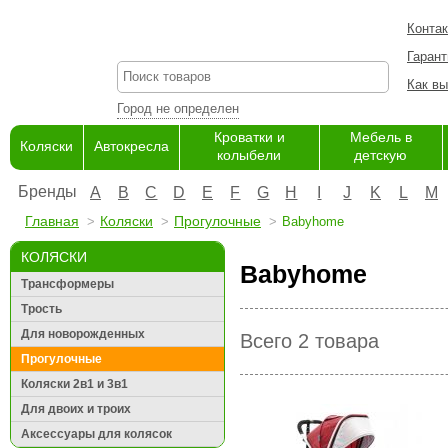
Конта
Гарант
Как вы
Город не определен
Кроватки и
Мебель в
Коляски
Автокресла
колыбели
детскую
Бренды
A
B
C
D
E
F
G
H
I
J
K
L
M
Главная
Коляски
Прогулочные
Babyhome
КОЛЯСКИ
Babyhome
Трансформеры
Трость
Для новорожденных
Всего 2 товара
Прогулочные
Коляски 2в1 и 3в1
Для двоих и троих
Аксессуары для колясок