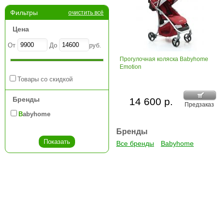
Фильтры
очистить всё
Цена
От
До
руб.
Прогулочная коляска Babyhome
Emotion
Товары со скидкой
Бренды
14 600 р.
Предзаказ
Babyhome
Бренды
Все бренды
Babyhome