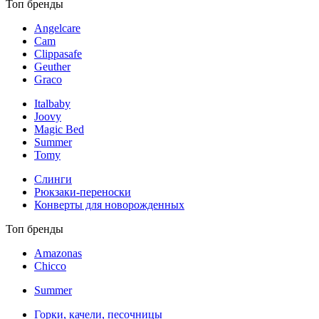
Топ бренды
Angelcare
Cam
Clippasafe
Geuther
Graco
Italbaby
Joovy
Magic Bed
Summer
Tomy
Слинги
Рюкзаки-переноски
Конверты для новорожденных
Топ бренды
Amazonas
Chicco
Summer
Горки, качели, песочницы