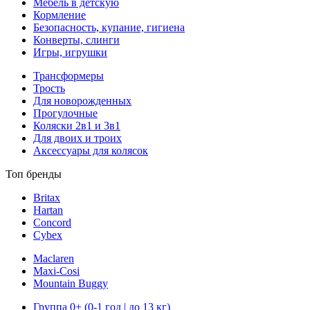
Мебель в детскую
Кормление
Безопасность, купание, гигиена
Конверты, слинги
Игры, игрушки
Трансформеры
Трость
Для новорожденных
Прогулочные
Коляски 2в1 и 3в1
Для двоих и троих
Аксессуары для колясок
Топ бренды
Britax
Hartan
Concord
Cybex
Maclaren
Maxi-Cosi
Mountain Buggy
Группа 0+ (0-1 год | до 13 кг)