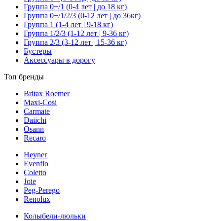
Группа 0+/1 (0-4 лет | до 18 кг)
Группа 0+/1/2/3 (0-12 лет | до 36кг)
Группа 1 (1-4 лет | 9-18 кг)
Группа 1/2/3 (1-12 лет | 9-36 кг)
Группа 2/3 (3-12 лет | 15-36 кг)
Бустеры
Аксессуары в дорогу
Топ бренды
Britax Roemer
Maxi-Cosi
Carmate
Daiichi
Osann
Recaro
Heyner
Evenflo
Coletto
Joie
Peg-Perego
Renolux
Колыбели-люльки