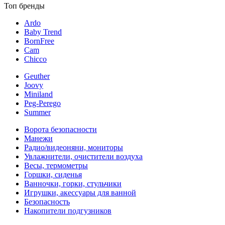
Топ бренды
Ardo
Baby Trend
BornFree
Cam
Chicco
Geuther
Joovy
Miniland
Peg-Perego
Summer
Ворота безопасности
Манежи
Радио/видеоняни, мониторы
Увлажнители, очистители воздуха
Весы, термометры
Горшки, сиденья
Ванночки, горки, стульчики
Игрушки, акессуары для ванной
Безопасность
Накопители подгузников