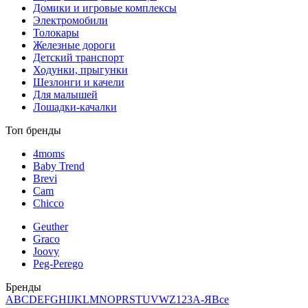
Домики и игровые комплексы
Электромобили
Толокары
Железные дороги
Детский транспорт
Ходунки, прыгунки
Шезлонги и качели
Для малышей
Лошадки-качалки
Топ бренды
4moms
Baby Trend
Brevi
Cam
Chicco
Geuther
Graco
Joovy
Peg-Perego
Бренды
A
B
C
D
E
F
G
H
I
J
K
L
M
N
O
P
R
S
T
U
V
W
Z
123
А-Я
Все