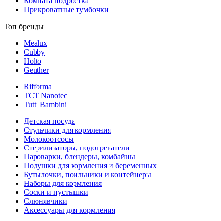
Комната подростка
Прикроватные тумбочки
Топ бренды
Mealux
Cubby
Holto
Geuther
Rifforma
TCT Nanotec
Tutti Bambini
Детская посуда
Стульчики для кормления
Молокоотсосы
Стерилизаторы, подогреватели
Пароварки, блендеры, комбайны
Подушки для кормления и беременных
Бутылочки, поильники и контейнеры
Наборы для кормления
Соски и пустышки
Слюнявчики
Аксессуары для кормления