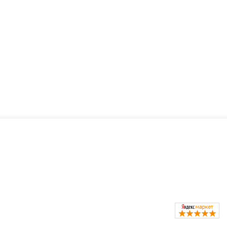
ть?
Каталог
окресла
Коляски