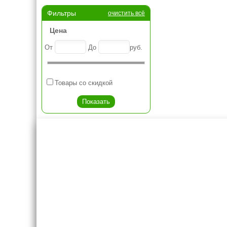
Фильтры
очистить всё
Цена
От
До
руб.
Товары со скидкой
Креслашоп
Как выбра
Контакты
Все про авт