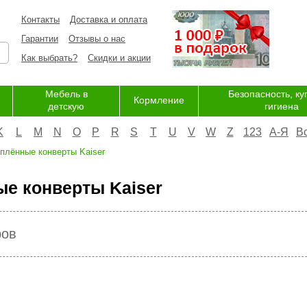
Контакты
Доставка и оплата
Гарантии
Отзывы о нас
Как выбрать?
Скидки и акции
Мебель в
Безопасность, ку
Кормление
детскую
гигиена
K
L
M
N
O
P
R
S
T
U
V
W
Z
123
А-Я
В
плённые конверты Kaiser
е конверты Kaiser
ров