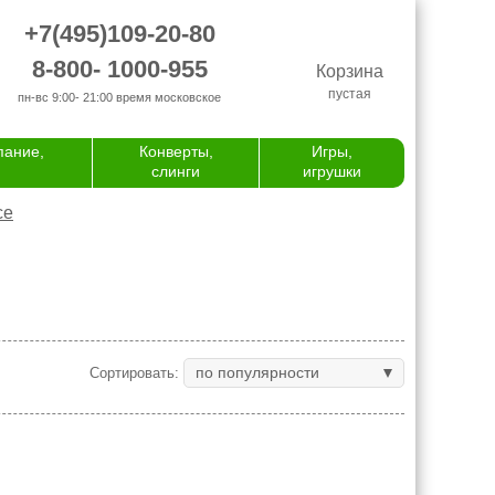
+7(495)109-20-80
8-800- 1000-955
Корзина
пустая
пн-вс 9:00- 21:00
время московское
пание,
Конверты,
Игры,
слинги
игрушки
се
по популярности
Сортировать: