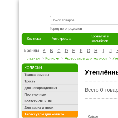
Город не определен
Кроватки и
Коляски
Автокресла
колыбели
Бренды
A
B
C
D
E
F
G
H
I
J
Главная
Коляски
Аксессуары для колясок
Уте
КОЛЯСКИ
Утеплённы
Трансформеры
Трость
Для новорожденных
Всего 0 това
Прогулочные
Коляски 2в1 и 3в1
Для двоих и троих
Аксессуары для колясок
Kaiser