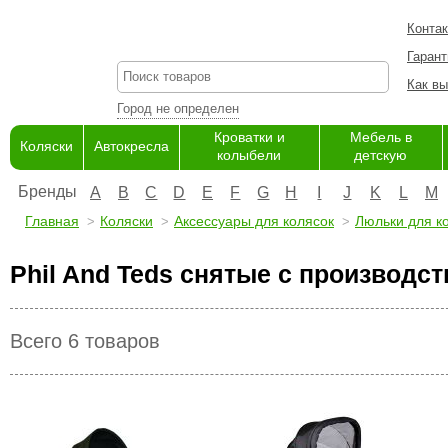
Конта
Гарант
Как вы
Город не определен
Кроватки и
Мебель в
Коляски
Автокресла
колыбели
детскую
Бренды
A
B
C
D
E
F
G
H
I
J
K
L
M
Главная
Коляски
Аксессуары для колясок
Люльки для к
Phil And Teds снятые с производс
Всего 6 товаров