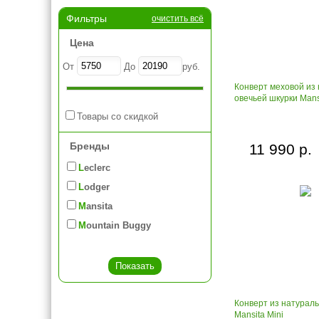
Фильтры
очистить всё
Цена
От
До
руб.
Конверт меховой из
овечьей шкурки Mans
Товары со скидкой
Бренды
11 990 р.
Leclerc
Lodger
Mansita
Mountain Buggy
Конверт из натурал
Mansita Mini