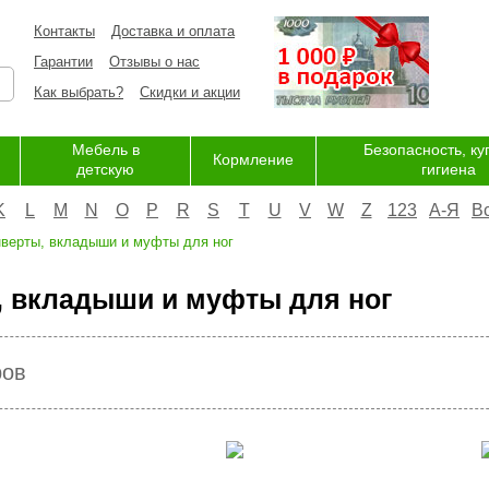
Контакты
Доставка и оплата
Гарантии
Отзывы о нас
Как выбрать?
Скидки и акции
Мебель в
Безопасность, ку
Кормление
детскую
гигиена
K
L
M
N
O
P
R
S
T
U
V
W
Z
123
А-Я
В
верты, вкладыши и муфты для ног
, вкладыши и муфты для ног
ров