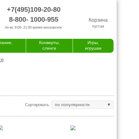
+7(495)109-20-80
8-800- 1000-955
Корзина
пустая
пн-вс 9:00- 21:00
время московское
пание,
Конверты,
Игры,
слинги
игрушки
се
по популярности
Сортировать: