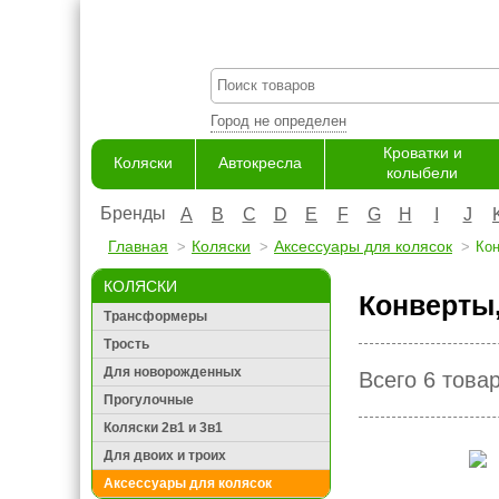
Город не определен
Кроватки и
Коляски
Автокресла
колыбели
Бренды
A
B
C
D
E
F
G
H
I
J
Главная
Коляски
Аксессуары для колясок
Кон
КОЛЯСКИ
Конверты
Трансформеры
Трость
Для новорожденных
Всего 6 това
Прогулочные
Коляски 2в1 и 3в1
Для двоих и троих
Аксессуары для колясок