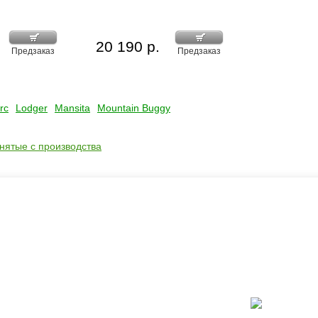
20 190 р.
Предзаказ
Предзаказ
rc
Lodger
Mansita
Mountain Buggy
снятые с производства
ать?
Каталог