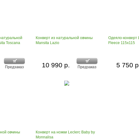
 натуральной
Конверт из натуральной овчины
Одеяло-конверт 
ita Toscana
Mansita Lazio
Fleece 115x115
10 990 р.
5 750 р
Предзаказ
Предзаказ
ьной овчины
Конверт на ножки Leclerc Baby by
Monnalisa