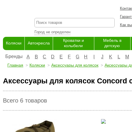
Конта
Гарант
Как вы
Город не определен
Кроватки и
Мебель в
Коляски
Автокресла
колыбели
детскую
Бренды
A
B
C
D
E
F
G
H
I
J
K
L
M
Главная
Коляски
Аксессуары для колясок
Аксессуары д
Аксессуары для колясок Concord 
Всего 6 товаров