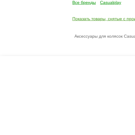
Все бренды
Casualplay
Показать товары, снятые с про
Аксессуары для колясок Casua
Креслашоп
Как выбрать?
Ка
Контакты
Все про автокресла
Кол
Доставка и оплата
Форум
Авт
Гарантии
Блог
Кро