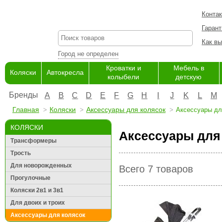
Конта
Гарант
Как вы
Город не определен
Кроватки и
Мебель в
Коляски
Автокресла
колыбели
детскую
Бренды
A
B
C
D
E
F
G
H
I
J
K
L
M
Главная
Коляски
Аксессуары для колясок
Аксессуары дл
КОЛЯСКИ
Аксессуары для 
Трансформеры
Трость
Для новорожденных
Всего 7 товаров
Прогулочные
Коляски 2в1 и 3в1
Для двоих и троих
Аксессуары для колясок