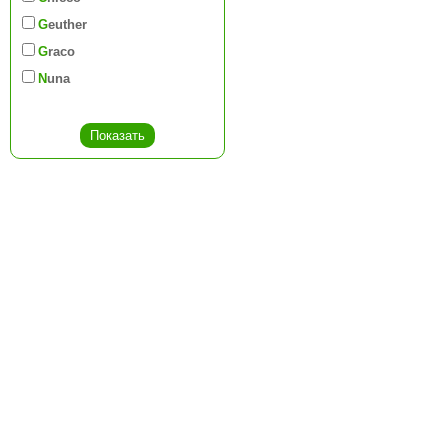
Geuther
Graco
Nuna