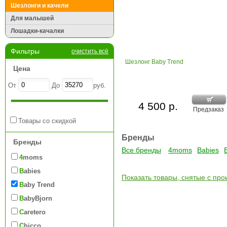
Шезлонги и качели
Для малышей
Лошадки-качалки
Фильтры
очистить всё
Шезлонг Baby Trend
Цена
От
До
руб.
4 500 р.
Предзаказ
Товары со скидкой
Бренды
Бренды
Все бренды
4moms
Babies
4moms
Babies
Показать товары, снятые с про
Baby Trend
BabyBjorn
Caretero
Chicco