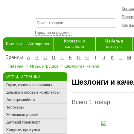
Конта
Гарант
Как вы
Город не определен
Кроватки и
Мебель в
Коляски
Автокресла
колыбели
детскую
Бренды
A
B
C
D
E
F
G
H
I
J
K
L
M
Главная
Игры, игрушки
Шезлонги и качели
ИГРЫ, ИГРУШКИ
Шезлонги и кач
Горки, качели, песочницы
Домики и игровые комплексы
Электромобили
Всего 1 товар
Толокары
Железные дороги
Детский транспорт
Ходунки, прыгунки