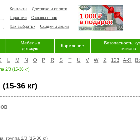
Контакты
Доставка и оплата
Гарантии
Отзывы о нас
Как выбрать?
Скидки и акции
Мебель в
Безопасность, ку
Кормление
детскую
гигиена
K
L
M
N
O
P
R
S
T
U
V
W
Z
123
А-Я
В
па 2/3 (15-36 кг)
 (15-36 кг)
ров
а: группа 2/3 (15-36 кг)