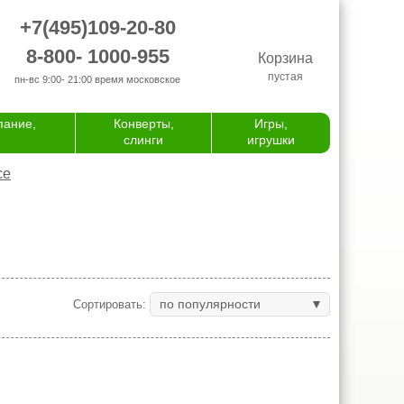
+7(495)109-20-80
8-800- 1000-955
Корзина
пустая
пн-вс 9:00- 21:00
время московское
пание,
Конверты,
Игры,
слинги
игрушки
се
по популярности
Сортировать: