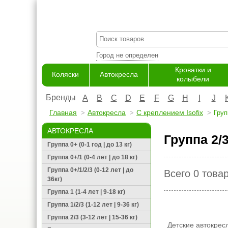
Город не определен
Кроватки и
Коляски
Автокресла
колыбели
Бренды
A
B
C
D
E
F
G
H
I
J
Главная
Автокресла
С креплением Isofix
Груп
АВТОКРЕСЛА
Группа 2/3
Группа 0+ (0-1 год | до 13 кг)
Группа 0+/1 (0-4 лет | до 18 кг)
Группа 0+/1/2/3 (0-12 лет | до
Всего 0 това
36кг)
Группа 1 (1-4 лет | 9-18 кг)
Группа 1/2/3 (1-12 лет | 9-36 кг)
Группа 2/3 (3-12 лет | 15-36 кг)
Детские автокресл