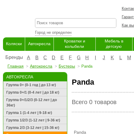
Конта
Гарант
Как вы
Город не определен
Кроватки и
Мебель в
Коляски
Автокресла
колыбели
детскую
Бренды
A
B
C
D
E
F
G
H
I
J
K
L
M
Главная
Автокресла
Бустеры
Panda
АВТОКРЕСЛА
Panda
Группа 0+ (0-1 год | до 13 кг)
Группа 0+/1 (0-4 лет | до 18 кг)
Группа 0+/1/2/3 (0-12 лет | до
Всего 0 товаров
36кг)
Группа 1 (1-4 лет | 9-18 кг)
Группа 1/2/3 (1-12 лет | 9-36 кг)
Группа 2/3 (3-12 лет | 15-36 кг)
Panda