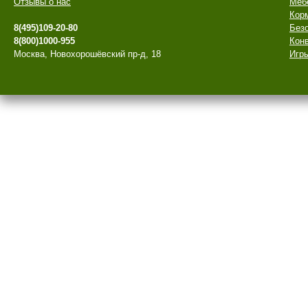
Отзывы о нас
Меб
Кор
8(495)109-20-80
Безо
8(800)1000-955
Конв
Москва, Новохорошёвский пр-д, 18
Игры