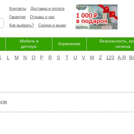
Контакты
Доставка и оплата
Гарантии
Отзывы о нас
Как выбрать?
Скидки и акции
Мебель в
Безопасность, ку
Кормление
детскую
гигиена
K
L
M
N
O
P
R
S
T
U
V
W
Z
123
А-Я
В
ров