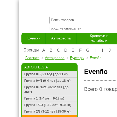
Город не определен
Кроватки и
Коляски
Автокресла
колыбели
Бренды
A
B
C
D
E
F
G
H
I
J
Главная
Автокресла
Бустеры
Evenflo
АВТОКРЕСЛА
Evenflo
Группа 0+ (0-1 год | до 13 кг)
Группа 0+/1 (0-4 лет | до 18 кг)
Группа 0+/1/2/3 (0-12 лет | до
Всего 0 това
36кг)
Группа 1 (1-4 лет | 9-18 кг)
Группа 1/2/3 (1-12 лет | 9-36 кг)
Группа 2/3 (3-12 лет | 15-36 кг)