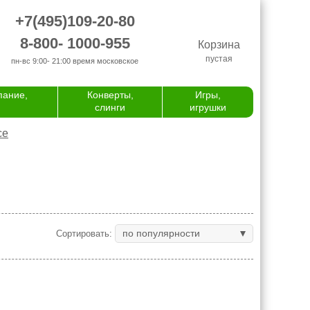
+7(495)109-20-80
8-800- 1000-955
Корзина
пустая
пн-вс 9:00- 21:00
время московское
пание,
Конверты,
Игры,
слинги
игрушки
се
по популярности
Сортировать: