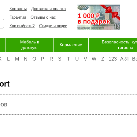
Контакты
Доставка и оплата
Гарантии
Отзывы о нас
Как выбрать?
Скидки и акции
Мебель в
Безопасность, ку
Кормление
детскую
гигиена
K
L
M
N
O
P
R
S
T
U
V
W
Z
123
А-Я
В
ort
ров