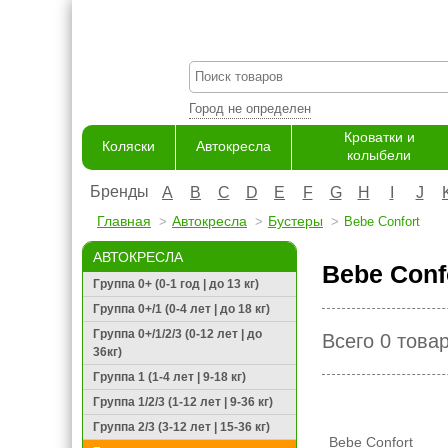
Город не определен
Кроватки и
Коляски
Автокресла
колыбели
Бренды
A
B
C
D
E
F
G
H
I
J
Главная
Автокресла
Бустеры
Bebe Confort
АВТОКРЕСЛА
Bebe Conf
Группа 0+ (0-1 год | до 13 кг)
Группа 0+/1 (0-4 лет | до 18 кг)
Группа 0+/1/2/3 (0-12 лет | до
Всего 0 това
36кг)
Группа 1 (1-4 лет | 9-18 кг)
Группа 1/2/3 (1-12 лет | 9-36 кг)
Группа 2/3 (3-12 лет | 15-36 кг)
Bebe Confort