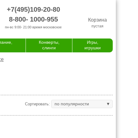
+7(495)109-20-80
8-800- 1000-955
Корзина
пустая
пн-вс 9:00- 21:00
время московское
пание,
Конверты,
Игры,
слинги
игрушки
се
по популярности
Сортировать: