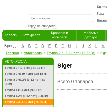
Конта
Гарант
Как вы
Город не определен
Кроватки и
Мебель в
Коляски
Автокресла
колыбели
детскую
Бренды
A
B
C
D
E
F
G
H
I
J
K
L
M
Главная
Автокресла
Группа 2/3 (3-12 лет | 15-36 кг)
Sige
АВТОКРЕСЛА
Siger
Группа 0+ (0-1 год | до 13 кг)
Группа 0+/1 (0-4 лет | до 18 кг)
Группа 0+/1/2/3 (0-12 лет | до
Всего 0 товаров
36кг)
Группа 1 (1-4 лет | 9-18 кг)
Группа 1/2/3 (1-12 лет | 9-36 кг)
Группа 2/3 (3-12 лет | 15-36 кг)