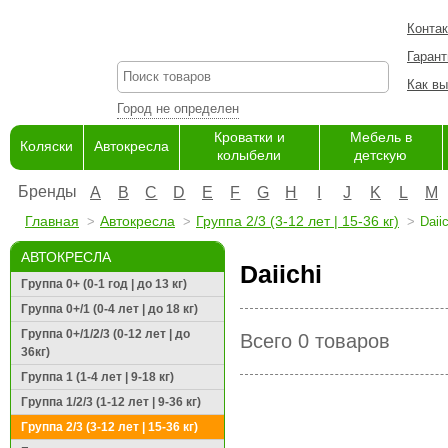
Конта
Гарант
Как вы
Город не определен
Кроватки и
Мебель в
Коляски
Автокресла
колыбели
детскую
Бренды
A
B
C
D
E
F
G
H
I
J
K
L
M
Главная
Автокресла
Группа 2/3 (3-12 лет | 15-36 кг)
Daiic
АВТОКРЕСЛА
Daiichi
Группа 0+ (0-1 год | до 13 кг)
Группа 0+/1 (0-4 лет | до 18 кг)
Группа 0+/1/2/3 (0-12 лет | до
Всего 0 товаров
36кг)
Группа 1 (1-4 лет | 9-18 кг)
Группа 1/2/3 (1-12 лет | 9-36 кг)
Группа 2/3 (3-12 лет | 15-36 кг)