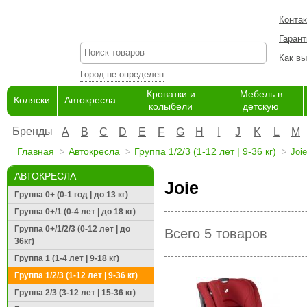
Конта
Гарант
Как вы
Город не определен
Кроватки и
Мебель в
Коляски
Автокресла
колыбели
детскую
Бренды
A
B
C
D
E
F
G
H
I
J
K
L
M
Главная
Автокресла
Группа 1/2/3 (1-12 лет | 9-36 кг)
Joie
АВТОКРЕСЛА
Joie
Группа 0+ (0-1 год | до 13 кг)
Группа 0+/1 (0-4 лет | до 18 кг)
Группа 0+/1/2/3 (0-12 лет | до
Всего 5 товаров
36кг)
Группа 1 (1-4 лет | 9-18 кг)
Группа 1/2/3 (1-12 лет | 9-36 кг)
Группа 2/3 (3-12 лет | 15-36 кг)