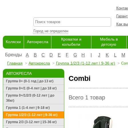
Конта
Гарант
Как вы
Город не определен
Кроватки и
Мебель в
Коляски
Автокресла
колыбели
детскую
Бренды
A
B
C
D
E
F
G
H
I
J
K
L
M
Главная
Автокресла
Группа 1/2/3 (1-12 лет | 9-36 кг)
Com
АВТОКРЕСЛА
Combi
Группа 0+ (0-1 год | до 13 кг)
Группа 0+/1 (0-4 лет | до 18 кг)
Группа 0+/1/2/3 (0-12 лет | до
Всего 1 товар
36кг)
Группа 1 (1-4 лет | 9-18 кг)
Группа 1/2/3 (1-12 лет | 9-36 кг)
Группа 2/3 (3-12 лет | 15-36 кг)