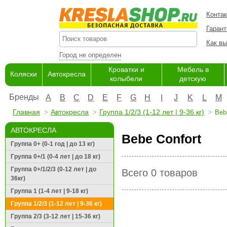
Конта
Гарант
Как вы
Город не определен
Кроватки и
Мебель в
Коляски
Автокресла
колыбели
детскую
Бренды
A
B
C
D
E
F
G
H
I
J
K
L
M
Главная
Автокресла
Группа 1/2/3 (1-12 лет | 9-36 кг)
Beb
АВТОКРЕСЛА
Bebe Confort
Группа 0+ (0-1 год | до 13 кг)
Группа 0+/1 (0-4 лет | до 18 кг)
Группа 0+/1/2/3 (0-12 лет | до
Всего 0 товаров
36кг)
Группа 1 (1-4 лет | 9-18 кг)
Группа 1/2/3 (1-12 лет | 9-36 кг)
Группа 2/3 (3-12 лет | 15-36 кг)