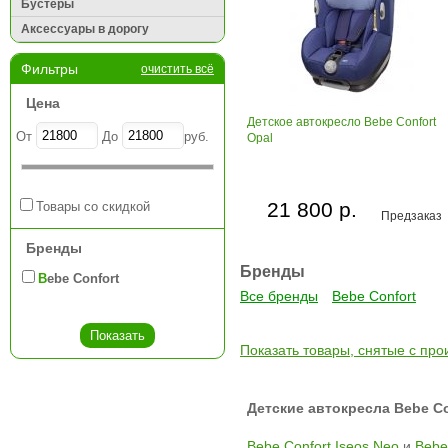
Бустеры
Аксессуары в дорогу
Фильтры
очистить всё
Цена
Детское автокресло Bebe Confort
От
До
руб.
Opal
21 800 р.
Товары со скидкой
Предзаказ
Бренды
Бренды
Bebe Confort
Все бренды
Bebe Confort
Показать товары, снятые с про
Детские автокресла Bebe Co
Bebe Confort Iseos Neo
и
Bebe