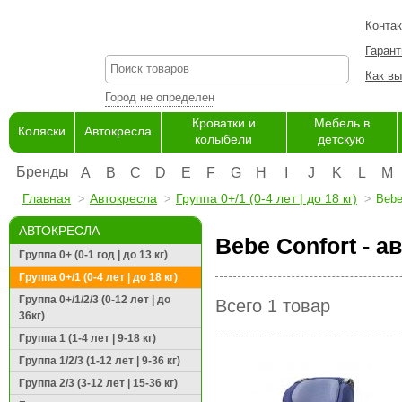
Конта
Гарант
Как вы
Город не определен
Кроватки и
Мебель в
Коляски
Автокресла
колыбели
детскую
Бренды
A
B
C
D
E
F
G
H
I
J
K
L
M
Главная
Автокресла
Группа 0+/1 (0-4 лет | до 18 кг)
Bebe
АВТОКРЕСЛА
Bebe Confort - ав
Группа 0+ (0-1 год | до 13 кг)
Группа 0+/1 (0-4 лет | до 18 кг)
Группа 0+/1/2/3 (0-12 лет | до
Всего 1 товар
36кг)
Группа 1 (1-4 лет | 9-18 кг)
Группа 1/2/3 (1-12 лет | 9-36 кг)
Группа 2/3 (3-12 лет | 15-36 кг)