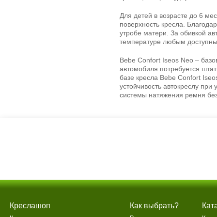
Для детей в возрасте до 6 м
поверхность кресла. Благода
утробе матери. За обивкой ав
температуре любым доступны
Bebe Confort Iseos Neo – баз
автомобиля потребуется штатн
базе кресла Bebe Confort Ise
устойчивость автокреслу при 
системы натяжения ремня без
Креслашоп
Как выбрать?
Кат