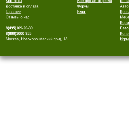
Контакты
Все про автокресла
Коля
Доставка и оплата
Форум
Авто
Гарантии
Блог
Кров
Отзывы о нас
Мебе
Корм
8(495)109-20-80
Безо
8(800)1000-955
Конв
Москва, Новохорошёвский пр-д, 18
Игры