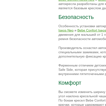
автокресла разработаны для м
является базовым креслом да
Безопасность
Особенность установки авток
Iseos Neo
и
Bebe Confort Iseo
движения для малышей от 1 го
ремня безопасности автомоби
Производитель оснастил авток
специальными зажимами, кото
дополнительную фиксацию кр
Фирменным отличием детских 
Safe Side, которая присутств
внутренними пятиточечными р
Комфорт
Вы сможете изменить ширину 
угол наклона кресельной чаш
По бокам кресел Bebe Confort
крючки, которые удерживают 