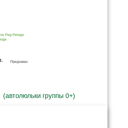
сло Peg-Perego
unge
р.
Предзаказ
 (автолюльки группы 0+)