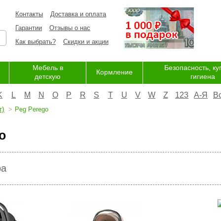
Контакты
Доставка и оплата
Гарантии
Отзывы о нас
Как выбрать?
Скидки и акции
Мебель в
Безопасность, ку
Кормление
детскую
гигиена
K
L
M
N
O
P
R
S
T
U
V
W
Z
123
А-Я
В
г)
Peg Perego
o
ра