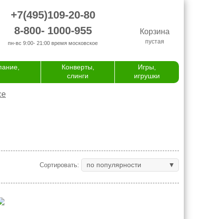
+7(495)109-20-80
8-800- 1000-955
Корзина
пустая
пн-вс 9:00- 21:00
время московское
пание,
Конверты,
Игры,
слинги
игрушки
се
по популярности
Сортировать: