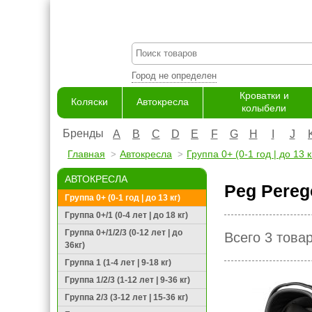
Город не определен
Кроватки и
Коляски
Автокресла
колыбели
Бренды
A
B
C
D
E
F
G
H
I
J
Главная
Автокресла
Группа 0+ (0-1 год | до 13 к
АВТОКРЕСЛА
Peg Pereg
Группа 0+ (0-1 год | до 13 кг)
Группа 0+/1 (0-4 лет | до 18 кг)
Группа 0+/1/2/3 (0-12 лет | до
Всего 3 това
36кг)
Группа 1 (1-4 лет | 9-18 кг)
Группа 1/2/3 (1-12 лет | 9-36 кг)
Группа 2/3 (3-12 лет | 15-36 кг)