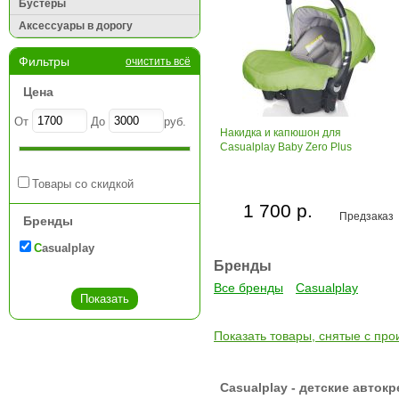
Бустеры
Аксессуары в дорогу
Фильтры
очистить всё
Цена
От
До
руб.
Накидка и капюшон для
Casualplay Baby Zero Plus
Товары со скидкой
1 700 р.
Предзаказ
Бренды
Casualplay
Бренды
Все бренды
Casualplay
Показать товары, снятые с про
Casualplay - детские авто