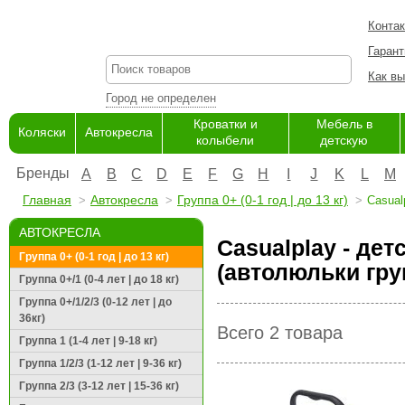
Конта
Гарант
Как вы
Город не определен
Кроватки и
Мебель в
Коляски
Автокресла
колыбели
детскую
Бренды
A
B
C
D
E
F
G
H
I
J
K
L
M
Главная
Автокресла
Группа 0+ (0-1 год | до 13 кг)
Casual
АВТОКРЕСЛА
Casualplay - де
Группа 0+ (0-1 год | до 13 кг)
(автолюльки гру
Группа 0+/1 (0-4 лет | до 18 кг)
Группа 0+/1/2/3 (0-12 лет | до
36кг)
Всего 2 товара
Группа 1 (1-4 лет | 9-18 кг)
Группа 1/2/3 (1-12 лет | 9-36 кг)
Группа 2/3 (3-12 лет | 15-36 кг)