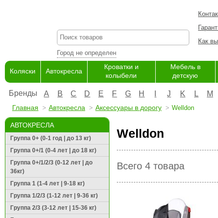
Конта
Гарант
Как вы
Город не определен
Кроватки и
Мебель в
Коляски
Автокресла
колыбели
детскую
Бренды
A
B
C
D
E
F
G
H
I
J
K
L
M
Главная
Автокресла
Аксессуары в дорогу
Welldon
АВТОКРЕСЛА
Welldon
Группа 0+ (0-1 год | до 13 кг)
Группа 0+/1 (0-4 лет | до 18 кг)
Группа 0+/1/2/3 (0-12 лет | до
Всего 4 товара
36кг)
Группа 1 (1-4 лет | 9-18 кг)
Группа 1/2/3 (1-12 лет | 9-36 кг)
Группа 2/3 (3-12 лет | 15-36 кг)