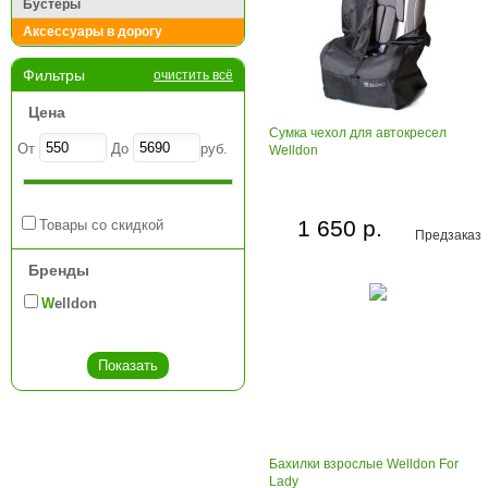
Бустеры
Аксессуары в дорогу
Фильтры
очистить всё
Цена
Сумка чехол для автокресел
От
До
руб.
Welldon
1 650 р.
Товары со скидкой
Предзаказ
Бренды
Welldon
Бахилки взрослые Welldon For
Lady