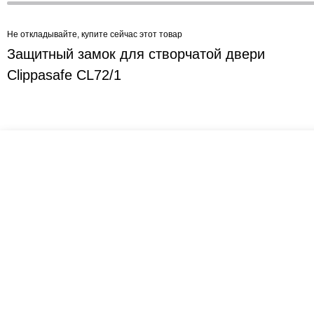
Не откладывайте, купите сейчас этот товар
Защитный замок для створчатой двери
Clippasafe CL72/1
Креслашоп
Как выбрать?
Ката
Контакты
Все про автокресла
Коля
Доставка и оплата
Форум
Авто
Гарантии
Блог
Крова