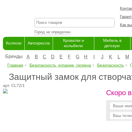
Конта
Гарант
Как вы
Город не определен
Кроватки и
Мебель в
Коляски
Автокресла
колыбели
детскую
Бренды
A
B
C
D
E
F
G
H
I
J
K
L
M
Главная
Безопасность, купание, гигиена
Безопасность
C
Защитный замок для створчат
арт. CL72/1
Скоро в