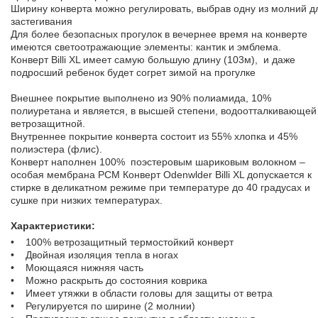
Ширину конверта можно регулировать, выбрав одну из молний д
застегивания
Для более безопасных прогулок в вечернее время на конверте
имеются светоотражающие элементы: кантик и эмблема.
Конверт Billi XL имеет самую большую длину (103м), и даже
подросший ребенок будет согрет зимой на прогулке
Внешнее покрытие выполнено из 90% полиамида, 10%
полиуретана и является, в высшей степени, водоотталкивающей
ветрозащитной.
Внутреннее покрытие конверта состоит из 55% хлопка и 45%
полиэстера (флис).
Конверт наполнен 100% поэстеровым шариковым волокном –
особая мембрана PCM Конверт Odenwlder Billi XL допускается к
стирке в деликатном режиме при температуре до 40 градусах и
сушке при низких температурах.
Характеристики:
• 100% ветрозащитный термостойкий конверт
• Двойная изоляция тепла в ногах
• Моющаяся нижняя часть
• Можно раскрыть до состояния коврика
• Имеет утяжки в области головы для защиты от ветра
• Регулируется по ширине (2 молнии)