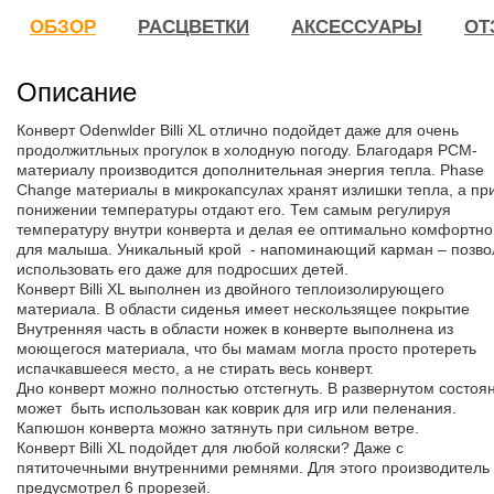
ОБЗОР
РАСЦВЕТКИ
АКСЕССУАРЫ
ОТ
Описание
Конверт Odenwlder Billi XL отлично подойдет даже для очень
продолжитльных прогулок в холодную погоду. Благодаря PCM-
материалу производится дополнительная энергия тепла. Phase
Change материалы в микрокапсулах хранят излишки тепла, а пр
понижении температуры отдают его. Тем самым регулируя
температуру внутри конверта и делая ее оптимально комфортно
для малыша. Уникальный крой - напоминающий карман – позво
использовать его даже для подросших детей.
Конверт Billi XL выполнен из двойного теплоизолирующего
материала. В области сиденья имеет нескользящее покрытие
Внутренняя часть в области ножек в конверте выполнена из
моющегося материала, что бы мамам могла просто протереть
испачкавшееся место, а не стирать весь конверт.
Дно конверт можно полностью отстегнуть. В развернутом состоя
может быть использован как коврик для игр или пеленания.
Капюшон конверта можно затянуть при сильном ветре.
Конверт Billi XL подойдет для любой коляски? Даже с
пятиточечными внутренними ремнями. Для этого производитель
предусмотрел 6 прорезей.