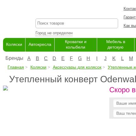
Конта
Гарант
Как вы
Город не определен
Кроватки и
Мебель в
Коляски
Автокресла
колыбели
детскую
Бренды
A
B
C
D
E
F
G
H
I
J
K
L
M
Главная
Коляски
Аксессуары для колясок
Утепленные к
Утепленный конверт Odenwalde
Скоро в