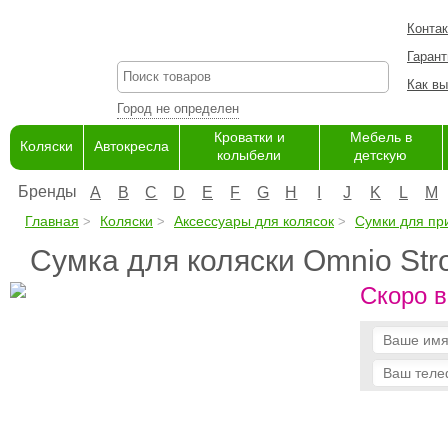
Конта
Гарант
Как вы
Город не определен
Кроватки и
Мебель в
Коляски
Автокресла
колыбели
детскую
Бренды
A
B
C
D
E
F
G
H
I
J
K
L
M
Главная
Коляски
Аксессуары для колясок
Сумки для пр
Сумка для коляски Omnio Stro
Скоро в