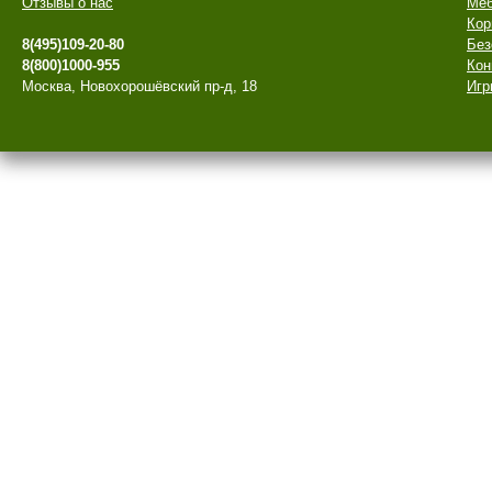
Отзывы о нас
Меб
Кор
8(495)109-20-80
Без
8(800)1000-955
Кон
Москва, Новохорошёвский пр-д, 18
Игр