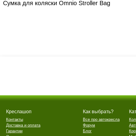
Сумка для коляски Omnio Stroller Bag
Креслашоп
Как выбрать?
Ка
Контакты
Все про автокресла
Кол
Доставка и оплата
Форум
Авт
Гарантии
Блог
Кро