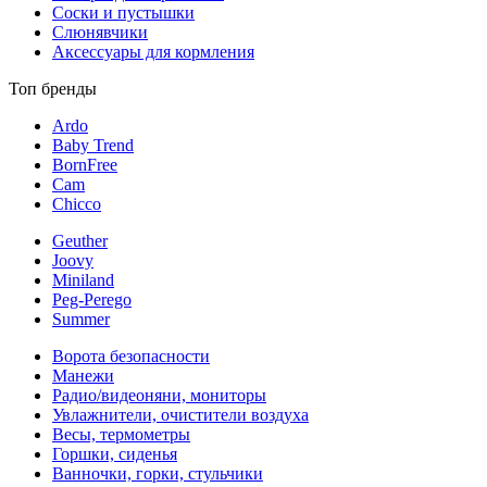
Соски и пустышки
Слюнявчики
Аксессуары для кормления
Топ бренды
Ardo
Baby Trend
BornFree
Cam
Chicco
Geuther
Joovy
Miniland
Peg-Perego
Summer
Ворота безопасности
Манежи
Радио/видеоняни, мониторы
Увлажнители, очистители воздуха
Весы, термометры
Горшки, сиденья
Ванночки, горки, стульчики