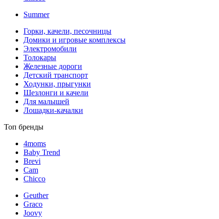
Summer
Горки, качели, песочницы
Домики и игровые комплексы
Электромобили
Толокары
Железные дороги
Детский транспорт
Ходунки, прыгунки
Шезлонги и качели
Для малышей
Лошадки-качалки
Топ бренды
4moms
Baby Trend
Brevi
Cam
Chicco
Geuther
Graco
Joovy