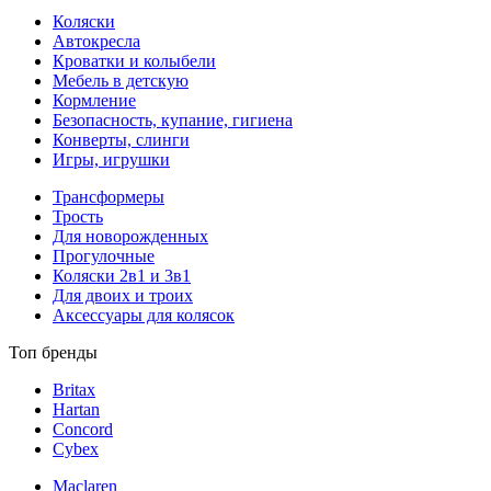
Коляски
Автокресла
Кроватки и колыбели
Мебель в детскую
Кормление
Безопасность, купание, гигиена
Конверты, слинги
Игры, игрушки
Трансформеры
Трость
Для новорожденных
Прогулочные
Коляски 2в1 и 3в1
Для двоих и троих
Аксессуары для колясок
Топ бренды
Britax
Hartan
Concord
Cybex
Maclaren