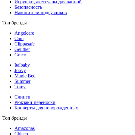
Игрушки, акессуары для ванной
Безопасность
Накопители подгузников
Топ бренды
Angelcare
Cam
Clippasafe
Geuther
Graco
Italbaby
Joovy
Magic Bed
Summer
Tomy
Слинги
Рюкзаки-переноски
Конверты для новорожденных
Топ бренды
Amazonas
Chicco