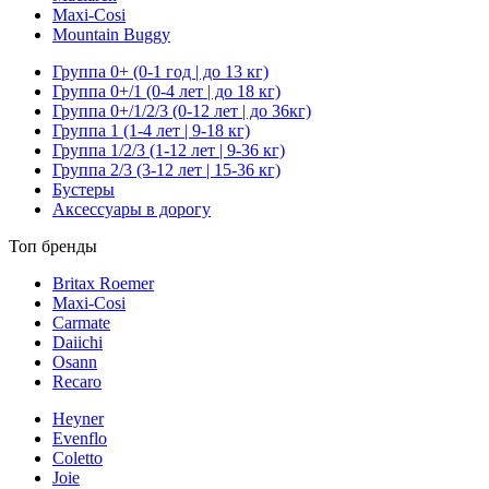
Maxi-Cosi
Mountain Buggy
Группа 0+ (0-1 год | до 13 кг)
Группа 0+/1 (0-4 лет | до 18 кг)
Группа 0+/1/2/3 (0-12 лет | до 36кг)
Группа 1 (1-4 лет | 9-18 кг)
Группа 1/2/3 (1-12 лет | 9-36 кг)
Группа 2/3 (3-12 лет | 15-36 кг)
Бустеры
Аксессуары в дорогу
Топ бренды
Britax Roemer
Maxi-Cosi
Carmate
Daiichi
Osann
Recaro
Heyner
Evenflo
Coletto
Joie