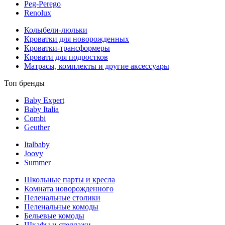
Peg-Perego
Renolux
Колыбели-люльки
Кроватки для новорожденных
Кроватки-трансформеры
Кровати для подростков
Матрасы, комплекты и другие аксессуары
Топ бренды
Baby Expert
Baby Italia
Combi
Geuther
Italbaby
Joovy
Summer
Школьные парты и кресла
Комната новорожденного
Пеленальные столики
Пеленальные комоды
Бельевые комоды
Шкафы и стеллажи