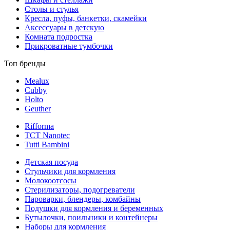
Столы и стулья
Кресла, пуфы, банкетки, скамейки
Аксессуары в детскую
Комната подростка
Прикроватные тумбочки
Топ бренды
Mealux
Cubby
Holto
Geuther
Rifforma
TCT Nanotec
Tutti Bambini
Детская посуда
Стульчики для кормления
Молокоотсосы
Стерилизаторы, подогреватели
Пароварки, блендеры, комбайны
Подушки для кормления и беременных
Бутылочки, поильники и контейнеры
Наборы для кормления