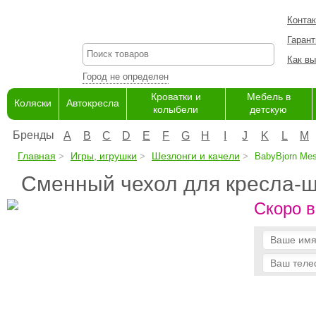
Конта
Гарант
Как вы
Город не определен
Кроватки и
Мебель в
Коляски
Автокресла
колыбели
детскую
Бренды
A
B
C
D
E
F
G
H
I
J
K
L
M
Главная
Игры, игрушки
Шезлонги и качели
BabyBjorn Me
Сменный чехол для кресла-ш
Скоро в