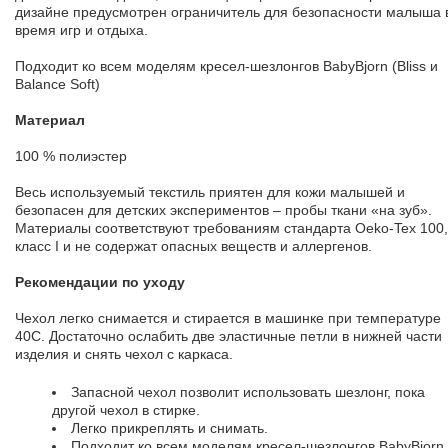
дизайне предусмотрен ограничитель для безопасности малыша 
время игр и отдыха.
Подходит ко всем моделям кресел-шезлонгов BabyBjorn (Bliss и
Balance Soft)
Материал
100 % полиэстер
Весь используемый текстиль приятен для кожи малышей и
безопасен для детских экспериментов – пробы ткани «на зуб».
Материалы соответствуют требованиям стандарта Oeko-Tex 100,
класс I и не содержат опасных веществ и аллергенов.
Рекомендации по уходу
Чехол легко снимается и стирается в машинке при температуре
40С. Достаточно ослабить две эластичные петли в нижней части
изделия и снять чехол с каркаса.
Запасной чехол позволит использовать шезлонг, пока
другой чехол в стирке.
Легко прикреплять и снимать.
Подходит ко всем моделям кресел-шезлонгов BabyBjorn