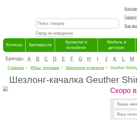
Конта
Гарант
Как вы
Город не определен
Кроватки и
Мебель в
Коляски
Автокресла
колыбели
детскую
Бренды
A
B
C
D
E
F
G
H
I
J
K
L
M
Главная
Игры, игрушки
Шезлонги и качели
Geuther Shirle
Шезлонг-качалка Geuther Shir
Скоро в