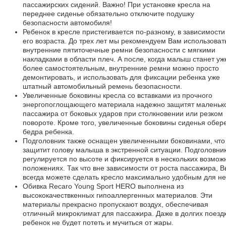
пассажирских сидений. Важно! При установке кресла на
переднее сиденье обязательно отключите подушку
безопасности автомобиля!
Ребенок в кресле пристегивается по-разному, в зависимости
его возраста. До трех лет мы рекомендуем Вам использоват
внутренние пятиточечные ремни безопасности с мягкими
накладками в области плеч. А после, когда малыш станет уж
более самостоятельным, внутренние ремни можно просто
демонтировать, и использовать для фиксации ребенка уже
штатный автомобильный ремень безопасности.
Увеличенные боковины кресла со вставками из прочного
энергопоглощающего материала надежно защитят маленьк
пассажира от боковых ударов при столкновении или резком
повороте. Кроме того, увеличенные боковины сиденья обере
бедра ребенка.
Подголовник также оснащен увеличенными боковинами, что
защитит голову малыша в экстренной ситуации. Подголовни
регулируется по высоте и фиксируется в нескольких возмож
положениях. Так что вне зависимости от роста пассажира, В
всегда можете сделать кресло максимально удобным для не
Обивка Recaro Young Sport HERO выполнена из
высококачествкенных гипоаллергенных материалов. Эти
материалы прекрасно пропускают воздух, обеспечивая
отличный микроклимат для пассажира. Даже в долгих поезд
ребенок не будет потеть и мучиться от жары.