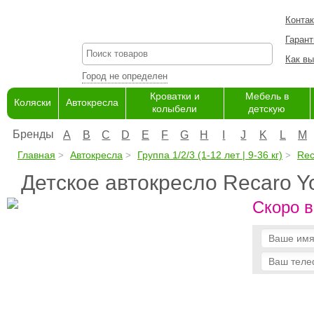
Конта
Гарант
Как вы
Город не определен
Кроватки и
Мебель в
Коляски
Автокресла
колыбели
детскую
Бренды
A
B
C
D
E
F
G
H
I
J
K
L
M
Главная
Автокресла
Группа 1/2/3 (1-12 лет | 9-36 кг)
Rec
Детское автокресло Recaro Y
Скоро в