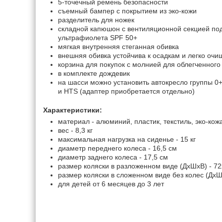
5-точечный ремень безопасности
съемный бампер с покрытием из эко-кожи
разделитель для ножек
складной капюшон с вентиляционной секцией по
ультрафиолета SPF 50+
мягкая внутренняя стеганная обивка
внешняя обивка устойчива к осадкам и легко очи
корзина для покупок с молнией для облегченного
в комплекте дождевик
на шасси можно установить автокресло группы 0+ 
и HTS (адаптер приобретается отдельно)
Характеристики:
материал - алюминий, пластик, текстиль, эко-кож
вес - 8,3 кг
максимальная нагрузка на сиденье - 15 кг
диаметр переднего колеса - 16,5 см
диаметр заднего колеса - 17,5 см
размер коляски в разложенном виде (ДхШхВ) - 7
размер коляски в сложенном виде без колес (ДхШ
для детей от 6 месяцев до 3 лет