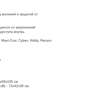
д молнией и защитой от
щается от загрязнений
 доступа внутрь
Maxi-Cosi, Cybex, Kiddy, Recaro
а
2х59х105 см
хВ) - 72х42х38 см