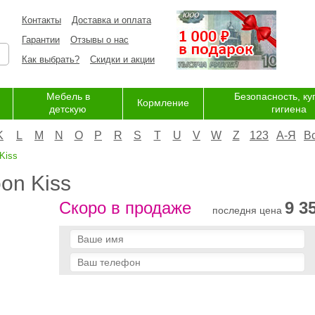
Контакты
Доставка и оплата
Гарантии
Отзывы о нас
Как выбрать?
Скидки и акции
Мебель в
Безопасность, ку
Кормление
детскую
гигиена
K
L
M
N
O
P
R
S
T
U
V
W
Z
123
А-Я
В
Kiss
on Kiss
Скоро в продаже
9 3
последня цена