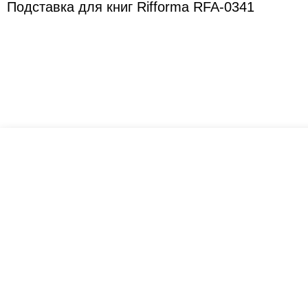
Подставка для книг Rifforma RFA-0341
Креслашоп
Как выбрать?
Ка
Контакты
Все про автокресла
Кол
Доставка и оплата
Форум
Авт
Гарантии
Блог
Кро