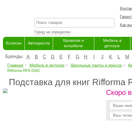
Конта
Гарант
Как вы
Город не определен
Кроватки и
Мебель в
Коляски
Автокресла
колыбели
детскую
Бренды
A
B
C
D
E
F
G
H
I
J
K
L
M
Главная
Мебель в детскую
Школьные парты и кресла
А
Rifforma RFA-0341
Подставка для книг Rifforma
Скоро в