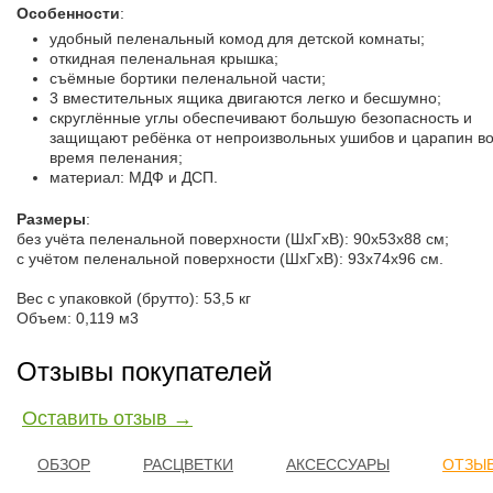
Особенности
:
удобный пеленальный комод для детской комнаты;
откидная пеленальная крышка;
съёмные бортики пеленальной части;
3 вместительных ящика двигаются легко и бесшумно;
скруглённые углы обеспечивают большую безопасность и
защищают ребёнка от непроизвольных ушибов и царапин в
время пеленания;
материал: МДФ и ДСП.
Размеры
:
без учёта пеленальной поверхности (ШхГхВ): 90х53х88 см;
с учётом пеленальной поверхности (ШхГхВ): 93х74х96 см.
Вес с упаковкой (брутто): 53,5 кг
Объем: 0,119 м3
Отзывы покупателей
Оставить отзыв →
ОБЗОР
РАСЦВЕТКИ
АКСЕССУАРЫ
ОТЗЫВ