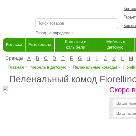
Конта
Гарант
Как вы
Город не определен
Кроватки и
Мебель в
Коляски
Автокресла
колыбели
детскую
Бренды
A
B
C
D
E
F
G
H
I
J
K
L
M
Главная
Мебель в детскую
Пеленальные комоды
Fiorelli
Пеленальный комод Fiorellino
Скоро в