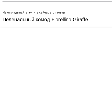
Не откладывайте, купите сейчас этот товар
Пеленальный комод Fiorellino Giraffe
Креслашоп
Как выбрать?
Ка
Контакты
Все про автокресла
Кол
Доставка и оплата
Форум
Авт
Гарантии
Блог
Кро
Отзывы о нас
Меб
Кор
8(495)109-20-80
Без
8(800)1000-955
Кон