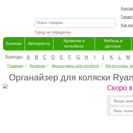
Конта
Гарант
Как вы
Город не определен
Кроватки и
Мебель в
Коляски
Автокресла
колыбели
детскую
Бренды
A
B
C
D
E
F
G
H
I
J
K
L
M
Главная
Коляски
Аксессуары для колясок
Аксессуары д
Органайзер для коляски Rya
Скоро в