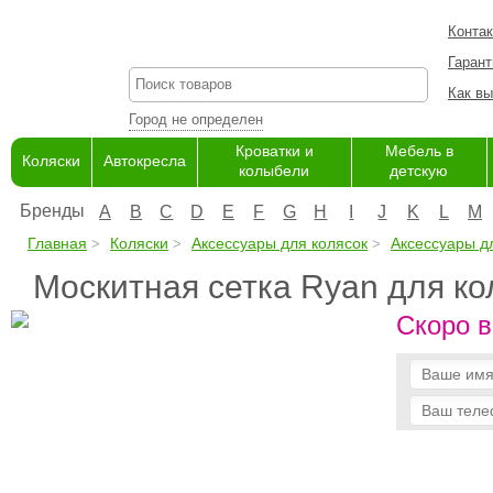
Конта
Гарант
Как вы
Город не определен
Кроватки и
Мебель в
Коляски
Автокресла
колыбели
детскую
Бренды
A
B
C
D
E
F
G
H
I
J
K
L
M
Главная
Коляски
Аксессуары для колясок
Аксессуары д
Москитная сетка Ryan для кол
Скоро в