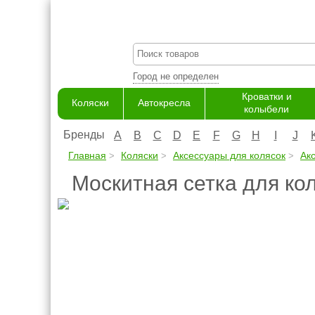
Город не определен
Кроватки и
Коляски
Автокресла
колыбели
Бренды
A
B
C
D
E
F
G
H
I
J
Главная
Коляски
Аксессуары для колясок
Ак
Москитная сетка для ко