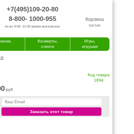
+7(495)109-20-80
8-800- 1000-955
Корзина
пустая
пн-вс 9:00- 21:00
время московское
пание,
Конверты,
Игры,
слинги
игрушки
се
Код товара
1894
90
руб
Заказать этот товар