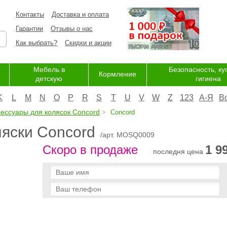
Контакты
Доставка и оплата
Гарантии
Отзывы о нас
Как выбрать?
Скидки и акции
Мебель в
Безопасность, ку
Кормление
детскую
гигиена
K
L
M
N
O
P
R
S
T
U
V
W
Z
123
А-Я
В
сессуары для колясок Concord
Concord
ляски Concord
/арт. MOSQ0009
Скоро в продаже
1 9
последня цена