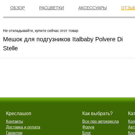
ОБЗОР
РАСЦВЕТКИ
АКСЕССУАРЫ
ОТЗЫВ
Не откладывайте, купите сейчас этот товар
Мешок для подгузников Italbaby Polvere Di
Stelle
Креслашоп
Как выбрать?
Ка
Контакты
Все про автокресла
Кол
Доставка и оплата
Форум
Авт
Гарантии
Блог
Кро