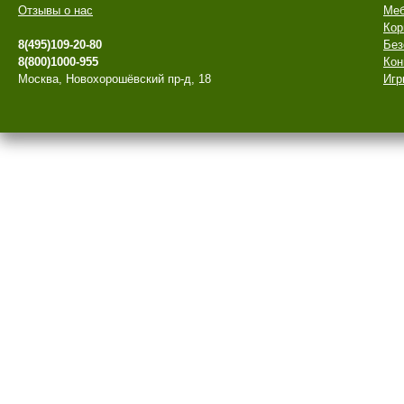
Отзывы о нас
Меб
Кор
8(495)109-20-80
Без
8(800)1000-955
Кон
Москва, Новохорошёвский пр-д, 18
Игр