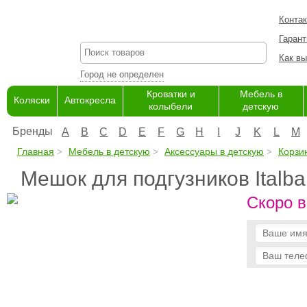
Конта
Гарант
Как вы
Город не определен
Кроватки и
Мебель в
Коляски
Автокресла
колыбели
детскую
Бренды
A
B
C
D
E
F
G
H
I
J
K
L
M
Главная
Мебель в детскую
Аксессуары в детскую
Корзи
Мешок для подгузников Italbab
Скоро в