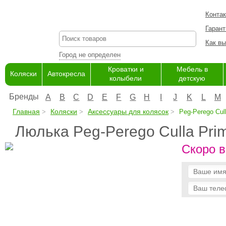
Конта
Гарант
Как вы
Город не определен
Кроватки и
Мебель в
Коляски
Автокресла
колыбели
детскую
Бренды
A
B
C
D
E
F
G
H
I
J
K
L
M
Главная
Коляски
Аксессуары для колясок
Peg-Perego Cull
Люлька Peg-Perego Culla Pri
Скоро в