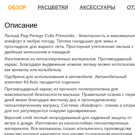
ОБЗОР
РАСЦВЕТКИ
АКСЕССУАРЫ
ОТ
Описание
Люлька Peg-Perego Culla Primonido - безопасность и максималь
комфорт в любую погоду. Теплое гнездышко для зимы и
прохладное для жаркого лета. Просторная утепленная люлька с
двойным капюшоном и накидкой.
Изготовлена из гипоаллергенных материалов. Противоударный
каркас. Благодаря выдвижным ножкам люльку можно использова
как кроватку или колыбельку.
Одобрена для использования в автомобиле. Автомобильный
комплект Kit Auto продается отдельно.
Противоударный каркас из прочного полипропилена для
максимальной безопасности малыша. Правильная осанка с пер
дней жизни благодаря жесткому дну и ортопедическому
гипоаллергенному матрасу. Система «Комфорт»: спинка и опор
для ног регулируются снаружи одновременно.
Верхний слой теплый непродуваемый для надежной защиты от
ветра и дождя. Изготовлен из износостойких гипоаллергенных
материалов. Все материалы только итальянского производства
качество которых находится под нашим тщательным контролем.