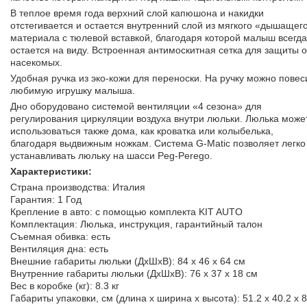
В теплое время года верхний слой капюшона и накидки
отстегивается и остается внутренний слой из мягкого «дышащег
материала с тюлевой вставкой, благодаря которой малыш всегда
остается на виду. Встроенная антимоскитная сетка для защиты о
насекомых.
Удобная ручка из эко-кожи для переноски. На ручку можно повес
любимую игрушку малыша.
Дно оборудовано системой вентиляции «4 сезона» для
регулирования циркуляции воздуха внутри люльки. Люлька може
использоваться также дома, как кроватка или колыбелька,
благодаря выдвижным ножкам. Система G-Matic позволяет легко
устанавливать люльку на шасси Peg-Perego.
Характеристики:
Страна производства: Италия
Гарантия: 1 Год
Крепление в авто: с помощью комплекта KIT AUTO
Комплектация: Люлька, инструкция, гарантийный талон
Съемная обивка: есть
Вентиляция дна: есть
Внешние габариты люльки (ДхШхВ): 84 х 46 х 64 см
Внутренние габариты люльки (ДхШxB): 76 х 37 х 18 см
Вес в коробке (кг): 8.3 кг
Габариты упаковки, см (длина x ширина x высота): 51.2 x 40.2 x 8