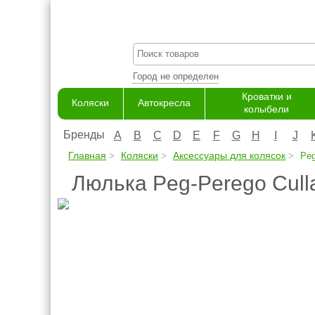
Город не определен
Кроватки и
Коляски
Автокресла
колыбели
Бренды
A
B
C
D
E
F
G
H
I
J
Главная
Коляски
Аксессуары для колясок
Peg
Люлька Peg-Perego Cull