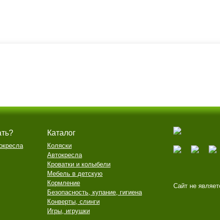
ать?
Каталог
окресла
Коляски
Автокресла
Кроватки и колыбели
Мебель в детскую
Кормление
Сайт не являет
Безопасность, купание, гигиена
Конверты, слинги
Игры, игрушки