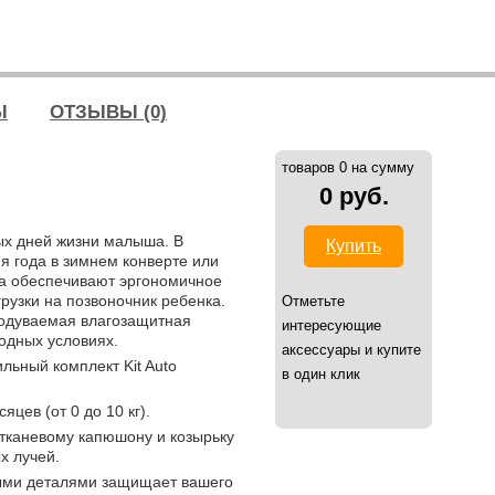
Ы
ОТЗЫВЫ (0)
товаров 0 на сумму
0 руб.
ых дней жизни малыша. В
Купить
я года в зимнем конверте или
ка обеспечивают эргономичное
рузки на позвоночник ребенка.
Отметьте
родуваемая влагозащитная
интересующие
одных условиях.
аксессуары и купите
льный комплект Kit Auto
в один клик
цев (от 0 до 10 кг).
тканевому капюшону и козырьку
х лучей.
ными деталями защищает вашего