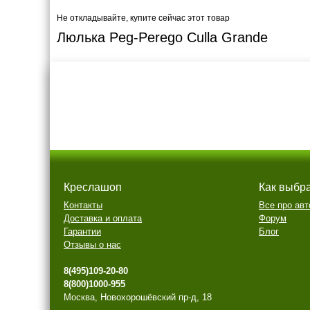
Не откладывайте, купите сейчас этот товар
Люлька Peg-Perego Culla Grande
Креслашоп
Как выбр
Контакты
Все про авт
Доставка и оплата
Форум
Гарантии
Блог
Отзывы о нас
8(495)109-20-80
8(800)1000-955
Москва, Новохорошёвский пр-д, 18