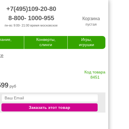
+7(495)109-20-80
8-800- 1000-955
Корзина
пустая
пн-вс 9:00- 21:00
время московское
пание,
Конверты,
Игры,
слинги
игрушки
се
Код товара
8451
599
руб
Заказать этот товар