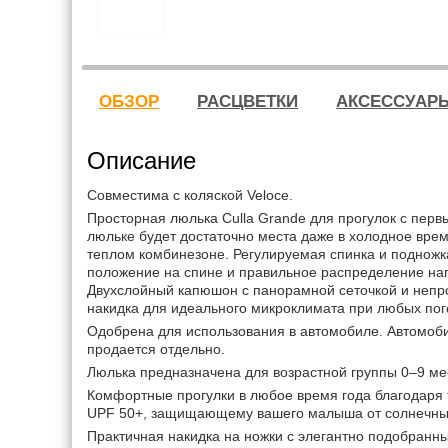
ОБЗОР
РАСЦВЕТКИ
АКСЕССУАР
Описание
Совместима с коляской Veloce.
Просторная люлька Culla Grande для прогулок с перв
люльке будет достаточно места даже в холодное врем
теплом комбинезоне. Регулируемая спинка и поднож
положение на спине и правильное распределение наг
Двухслойный капюшон с панорамной сеточкой и неп
накидка для идеального микроклимата при любых пог
Одобрена для использования в автомобиле. Автомоби
продается отдельно.
Люлька предназначена для возрастной группы 0–9 меся
Комфортные прогулки в любое время года благодаря 
UPF 50+, защищающему вашего малыша от солнечны
Практичная накидка на ножки с элегантно подобран