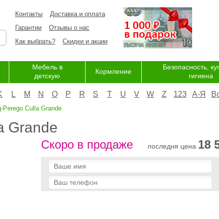
Контакты
Доставка и оплата
Гарантии
Отзывы о нас
Как выбрать?
Скидки и акции
Мебель в
Безопасность, ку
Кормление
детскую
гигиена
K
L
M
N
O
P
R
S
T
U
V
W
Z
123
А-Я
В
-Perego Culla Grande
a Grande
Скоро в продаже
18 
последня цена