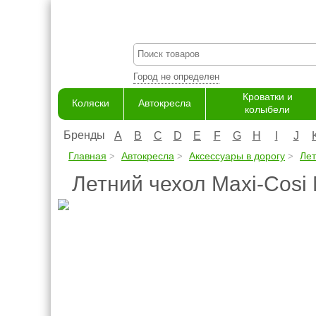
Город не определен
Кроватки и
Коляски
Автокресла
колыбели
Бренды
A
B
C
D
E
F
G
H
I
J
Главная
Автокресла
Аксессуары в дорогу
Лет
Летний чехол Maxi-Cosi 