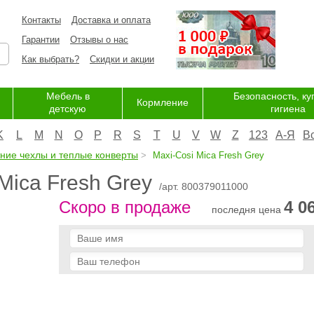
Контакты
Доставка и оплата
Гарантии
Отзывы о нас
Как выбрать?
Скидки и акции
Мебель в
Безопасность, ку
Кормление
детскую
гигиена
K
L
M
N
O
P
R
S
T
U
V
W
Z
123
А-Я
В
ние чехлы и теплые конверты
Maxi-Cosi Mica Fresh Grey
Mica Fresh Grey
/арт. 800379011000
Скоро в продаже
4 0
последня цена