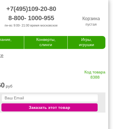
+7(495)109-20-80
8-800- 1000-955
Корзина
пустая
пн-вс 9:00- 21:00
время московское
пание,
Конверты,
Игры,
слинги
игрушки
се
Код товара
8388
60
руб
Заказать этот товар