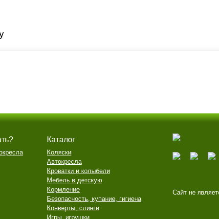
y
ать?
Каталог
окресла
Коляски
Автокресла
Кроватки и колыбели
Мебель в детскую
Кормление
Сайт не являет
Безопасность, купание, гигиена
Конверты, слинги
Игры, игрушки