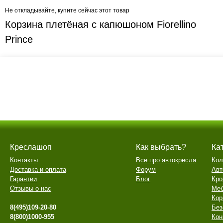
Не откладывайте, купите сейчас этот товар
Корзина плетёная с капюшоном Fiorellino
Prince
Креслашоп
Как выбрать?
Ка
Контакты
Все про автокресла
Кол
Доставка и оплата
Форум
Авт
Гарантии
Блог
Кро
Отзывы о нас
Меб
Кор
8(495)109-20-80
Без
8(800)1000-955
Кон