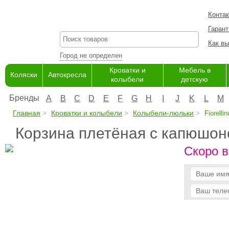
Конта
Гарант
Как вы
Город не определен
Кроватки и
Мебель в
Коляски
Автокресла
колыбели
детскую
Бренды
A
B
C
D
E
F
G
H
I
J
K
L
M
Главная
Кроватки и колыбели
Колыбели-люльки
Fiorellin
Корзина плетёная с капюшоном
Скоро в