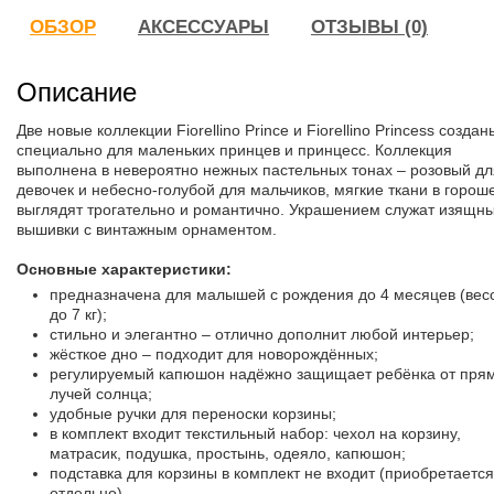
ОБЗОР
АКСЕССУАРЫ
ОТЗЫВЫ (0)
Описание
Две новые коллекции Fiorellino Prince и Fiorellino Princess создан
специально для маленьких принцев и принцесс. Коллекция
выполнена в невероятно нежных пастельных тонах – розовый дл
девочек и небесно-голубой для мальчиков, мягкие ткани в горош
выглядят трогательно и романтично. Украшением служат изящн
вышивки с винтажным орнаментом.
Основные характеристики:
предназначена для малышей с рождения до 4 месяцев (вес
до 7 кг);
стильно и элегантно – отлично дополнит любой интерьер;
жёсткое дно – подходит для новорождённых;
регулируемый капюшон надёжно защищает ребёнка от пря
лучей солнца;
удобные ручки для переноски корзины;
в комплект входит текстильный набор: чехол на корзину,
матрасик, подушка, простынь, одеяло, капюшон;
подставка для корзины в комплект не входит (приобретается
отдельно).