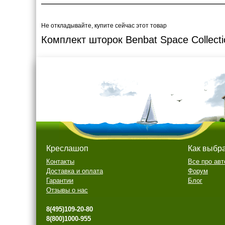
Не откладывайте, купите сейчас этот товар
Комплект шторок Benbat Space Collecti
Креслашоп
Как выбр
Контакты
Все про авт
Доставка и оплата
Форум
Гарантии
Блог
Отзывы о нас
8(495)109-20-80
8(800)1000-955