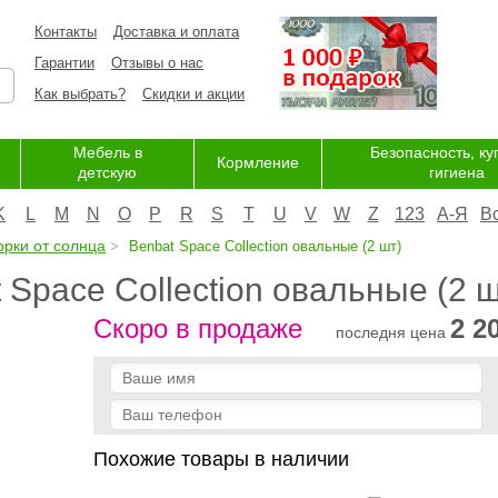
Контакты
Доставка и оплата
Гарантии
Отзывы о нас
Как выбрать?
Скидки и акции
Мебель в
Безопасность, ку
Кормление
детскую
гигиена
K
L
M
N
O
P
R
S
T
U
V
W
Z
123
А-Я
В
рки от солнца
Benbat Space Collection овальные (2 шт)
Space Collection овальные (2 ш
Скоро в продаже
2 2
последня цена
Похожие товары в наличии