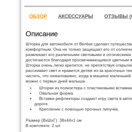
ОБЗОР
АКСЕССУАРЫ
ОТЗЫВЫ (
Описание
Шторка для автомобиля от Benbat сделает путешеств
комфортным. Она не только защищает его от солнечно
развлекает его различными световыми и оптическим
достигаются благодаря просвечивающимся цветным в
Шторка очень легко крепится, не препятствуя открыт
рассеивает свет и нравится детям из-за красочных тек
чистить, что немаловажно, когда в машине маленький
можно с первых дней малыша.
Шторки из полиэстера с пластиковыми вставка
Овальная форма.
Вставки-рефлекторы создают игру света в авто
дороге.
Крепление с помощью прочных липучек.
Размер (ВхШхГ): 38x44x1 см
В комплекте: 2 шт.