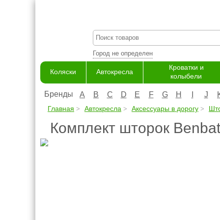
Город не определен
Кроватки и
Коляски
Автокресла
колыбели
Бренды
A
B
C
D
E
F
G
H
I
J
Главная
Автокресла
Аксессуары в дорогу
Што
Комплект шторок Benbat 