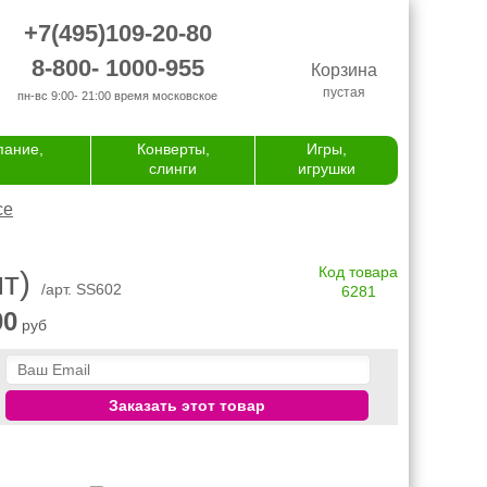
+7(495)109-20-80
8-800- 1000-955
Корзина
пустая
пн-вс 9:00- 21:00
время московское
пание,
Конверты,
Игры,
слинги
игрушки
се
Код товара
т)
/арт. SS602
6281
00
руб
Заказать этот товар