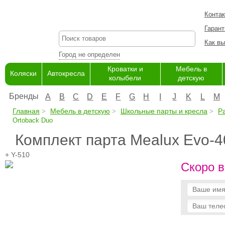
Конта
Гарант
Как вы
Город не определен
Кроватки и
Мебель в
Коляски
Автокресла
колыбели
детскую
Бренды
A
B
C
D
E
F
G
H
I
J
K
L
M
Главная
Мебель в детскую
Школьные парты и кресла
Р
Ortoback Duo
Комплект парта Mealux Evo-4
+ Y-510
Скоро в