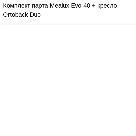
Комплект парта Mealux Evo-40 + кресло
Ortoback Duo
Креслашоп
Как выбрать?
Ка
Контакты
Все про автокресла
Кол
Доставка и оплата
Форум
Авт
Гарантии
Блог
Кро
Отзывы о нас
Меб
Кор
8(495)109-20-80
Без
8(800)1000-955
Кон
Москва, Новохорошёвский пр-д, 18
Игр