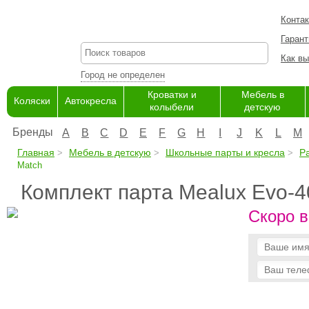
Конта
Гарант
Как вы
Город не определен
Кроватки и
Мебель в
Коляски
Автокресла
колыбели
детскую
Бренды
A
B
C
D
E
F
G
H
I
J
K
L
M
Главная
Мебель в детскую
Школьные парты и кресла
Р
Match
Комплект парта Mealux Evo-4
Скоро в