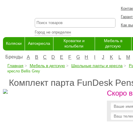
Конта
Гарант
Как вы
Город не определен
Кроватки и
Мебель в
Коляски
Автокресла
колыбели
детскую
Бренды
A
B
C
D
E
F
G
H
I
J
K
L
M
Главная
Мебель в детскую
Школьные парты и кресла
Р
кресло Bellis Grey
Комплект парта FunDesk Pensa
Скоро в