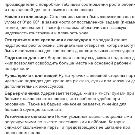
производителя с подробной таблицей соотношения роста ребенк
и подходящей для него высоты столешницы.
Наклон столешницы
Столешница может быть зафиксирована п
углом от 0°до 60°, в зависимости от поставленной задачи (письм
чтение, рисование). Газлифт система обеспечивает высокую
надежность конструкции и плавность хода.
Отверстиям для крепления аксессуаров
На задней стенке
надстройки расположены специальные отверстия, которые могут
быть использованы для крепления дополнительных аксессуаров.
Подставка для книг
Встроенная в полку выдвижная подставка 
книг позволяет освободить больше места на основной рабочей
поверхности.
Ручка-крючок для вещей
Ручка-крючок с внешней стороны пар
идеально подходит для хранения рюкзака, сумки или корзинки д
дополнительных аксессуаров.
Барьер-линейка
Удерживает тетради, книги и листы бумаги при
больших наклонах столешницы, что особенно удобно при
рисовании. Также на барьер нанесена разметка линейки для
большей функциональности.
Устойчивое основание
Ножки укомплектованы специальными
регулируемыми по высоте пластиковыми шайбами. Которые
снижают скольжение парты, и предотвращают её шатание при
неровностях пола.