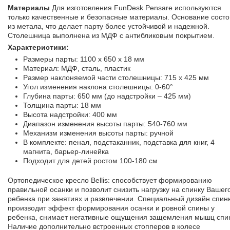
Материалы
Для изготовления FunDesk Pensare используются
только качественные и безопасные материалы. Основание состо
из метала, что делает парту более устойчивой и надежной.
Столешница выполнена из МДФ с антибликовым покрытием.
Характеристики:
Размеры парты: 1100 x 650 x 18 мм
Материал: МДФ, сталь, пластик
Размер наклоняемой части столешницы: 715 х 425 мм
Угол изменения наклона столешницы: 0-60°
Глубина парты: 650 мм (до надстройки – 425 мм)
Толщина парты: 18 мм
Высота надстройки: 400 мм
Диапазон изменения высоты парты: 540-760 мм
Механизм изменения высоты парты: ручной
В комплекте: пенал, подстаканник, подставка для книг, 4
магнита, барьер-линейка
Подходит для детей ростом 100-180 см
Ортопедическое кресло Bellis: способствует формированию
правильной осанки и позволит снизить нагрузку на спинку Вашег
ребенка при занятиях и развлечении. Специальный дизайн спин
производит эффект формирования осанки и ровной спины у
ребенка, снимает негативные ощущения защемления мышц спи
Наличие дополнительно встроенных стопперов в колесе