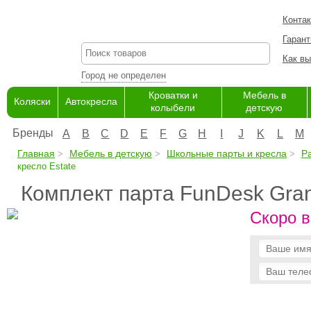
Конта
Гарант
Как вы
Город не определен
Кроватки и
Мебель в
Коляски
Автокресла
колыбели
детскую
Бренды
A
B
C
D
E
F
G
H
I
J
K
L
M
Главная
Мебель в детскую
Школьные парты и кресла
Р
кресло Estate
Комплект парта FunDesk Gran
Скоро в