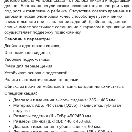
Детское кресло FunDesk Estate - с подлокотниками и подставкой
для ног. Благодаря регулировкам позволяет точно настроить кре
под рост и комплекцию ребенка. Отсутствие осевого вращения и
автоматическая блокировка колес способствует увеличению
внимательности при выполнении заданий. Двойная подвижная
спинка имеет эластичное соединение с каркасом и при движени
осуществляет поддержку позвоночнику.
Основные параметры:
Двойная адаптивная спинка;
Эргономичное сиденье;
Удобные подлокотники;
Ручка для перемещения;
Устойчивая основа с подставкой;
Ролики с автоматическими стопорами;
Обивка из прочной мебельной ткани, которая легко чистится;
Спецификация:
Диапазон изменения высоты сиденья: 335 ~ 485 мм.
Материал: ABS, PP, сталь (Q235), ткань-сетка, губчатая
подушка.
Размеры сидения (ШхГхВ): 450?450 мм.
Размеры спинки (ШхГхВ): 440 x 450 мм.
Диапазон изменения глубины спинки: 60 мм.
Диапазон изменения высоты кресла: 835 ~ 995 мм.