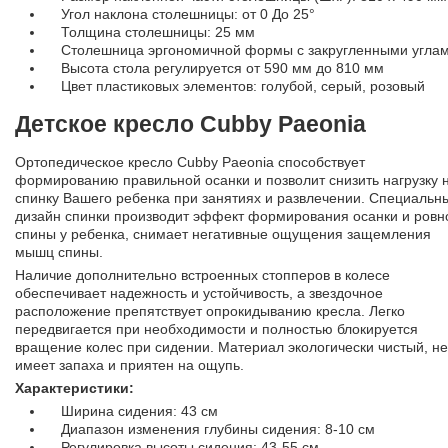
Угол наклона столешницы: от 0 До 25°
Толщина столешницы: 25 мм
Столешница эргономичной формы с закругленными угла
Высота стола регулируется от 590 мм до 810 мм
Цвет пластиковых элементов: голубой, серый, розовый
Детское кресло Cubby Paeonia
Ортопедическое кресло Cubby Paeonia способствует
формированию правильной осанки и позволит снизить нагрузку 
спинку Вашего ребенка при занятиях и развлечении. Специальн
дизайн спинки производит эффект формирования осанки и ровн
спины у ребенка, снимает негативные ощущения защемления
мышц спины.
Наличие дополнительно встроенных стопперов в колесе
обеспечивает надежность и устойчивость, а звездочное
расположение препятствует опрокидыванию кресла. Легко
передвигается при необходимости и полностью блокируется
вращение колес при сидении. Материал экологически чистый, не
имеет запаха и приятен на ощупь.
Характеристики:
Ширина сидения: 43 см
Диапазон изменения глубины сидения: 8-10 см
Регулировка высоты сидения: 43-55 см