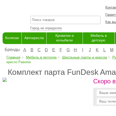
Конта
Гарант
Как вы
Город не определен
Кроватки и
Мебель в
Коляски
Автокресла
колыбели
детскую
Бренды
A
B
C
D
E
F
G
H
I
J
K
L
M
Главная
Мебель в детскую
Школьные парты и кресла
Р
кресло Paeonia
Комплект парта FunDesk Amar
Скоро в