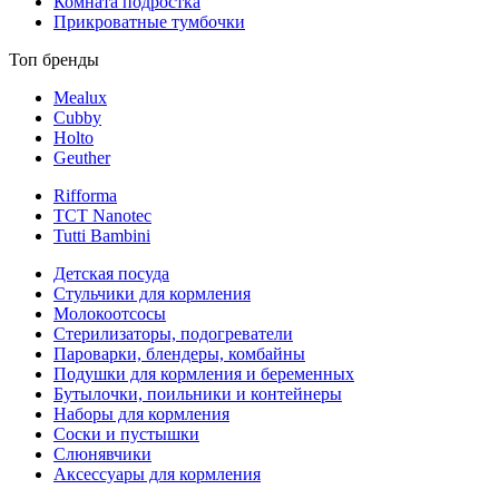
Комната подростка
Прикроватные тумбочки
Топ бренды
Mealux
Cubby
Holto
Geuther
Rifforma
TCT Nanotec
Tutti Bambini
Детская посуда
Стульчики для кормления
Молокоотсосы
Стерилизаторы, подогреватели
Пароварки, блендеры, комбайны
Подушки для кормления и беременных
Бутылочки, поильники и контейнеры
Наборы для кормления
Соски и пустышки
Слюнявчики
Аксессуары для кормления