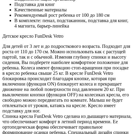
Подставка для книг
Качественные материалы
Рекомендуемый рост ребенка от 100 до 180 см
В комплекте: пенал, подстаканник, подставка для книг,
4 магнита, барьер-линейка
Детское кресло FunDesk Vetro
Для детей от 3 лет и до подросткового возраста. Подходит для
роста от 110 до 170 см. Можно использовать как с растущей
партой, так и с обычной. Изменяя глубину спинки и высоту
сидения, Вы подберете наиболее комфортное положение для
ребенка. Колеса имеют функцию стоп-вращения при посадке
в кресло ребенка свыше 25 кг. В кресле FunDesk Vetro
блокировка происходит благодаря кнопке, которая при
включении (функция ON) блокирует колеса и прекращает
движение на любой поверхности под давлением 20 кг. При
выключении кнопки (функция OFF) на колесиках кресла, его
свободно можно передвигать по комнате. Малыш не будет
отвлекаться от уроков, катаясь на кресле. Кресло имеет
подставку для ног.
Спинка кресла FunDesk Vetro сделана из дышащего материала,
что обеспечивает комфорт в летний период времени. Ее
ортопедическая форма обеспечивает правильное
формирование осанки ребенка. Специальный дизайн спинки