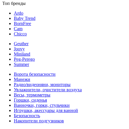
Топ бренды
Ardo
Baby Trend
BornFree
Cam
Chicco
Geuther
Joovy
Miniland
Peg-Perego
Summer
Ворота безопасности
Манежи
Радио/видеоняни, мониторы
Увлажнители, очистители воздуха
Весы, термометры
Горшки, сиденья
Ванночки, горки, стульчики
Игрушки, акессуары для ванной
Безопасность
Накопители подгузников