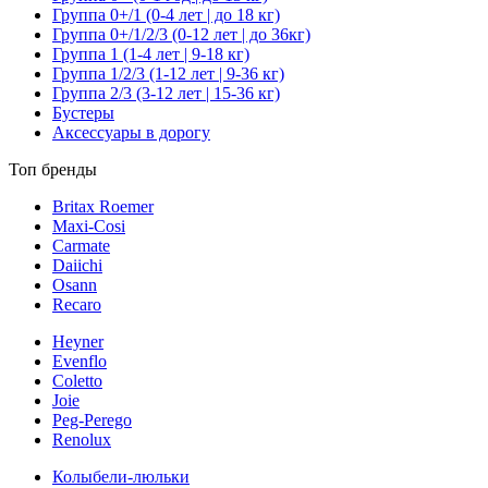
Группа 0+/1 (0-4 лет | до 18 кг)
Группа 0+/1/2/3 (0-12 лет | до 36кг)
Группа 1 (1-4 лет | 9-18 кг)
Группа 1/2/3 (1-12 лет | 9-36 кг)
Группа 2/3 (3-12 лет | 15-36 кг)
Бустеры
Аксессуары в дорогу
Топ бренды
Britax Roemer
Maxi-Cosi
Carmate
Daiichi
Osann
Recaro
Heyner
Evenflo
Coletto
Joie
Peg-Perego
Renolux
Колыбели-люльки