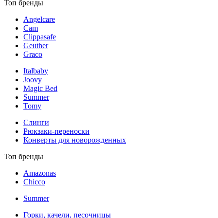
Топ бренды
Angelcare
Cam
Clippasafe
Geuther
Graco
Italbaby
Joovy
Magic Bed
Summer
Tomy
Слинги
Рюкзаки-переноски
Конверты для новорожденных
Топ бренды
Amazonas
Chicco
Summer
Горки, качели, песочницы