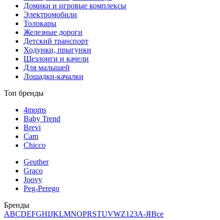
Домики и игровые комплексы
Электромобили
Толокары
Железные дороги
Детский транспорт
Ходунки, прыгунки
Шезлонги и качели
Для малышей
Лошадки-качалки
Топ бренды
4moms
Baby Trend
Brevi
Cam
Chicco
Geuther
Graco
Joovy
Peg-Perego
Бренды
A
B
C
D
E
F
G
H
I
J
K
L
M
N
O
P
R
S
T
U
V
W
Z
123
А-Я
Все