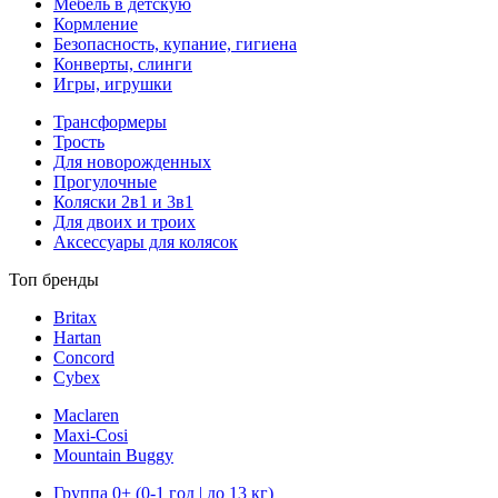
Мебель в детскую
Кормление
Безопасность, купание, гигиена
Конверты, слинги
Игры, игрушки
Трансформеры
Трость
Для новорожденных
Прогулочные
Коляски 2в1 и 3в1
Для двоих и троих
Аксессуары для колясок
Топ бренды
Britax
Hartan
Concord
Cybex
Maclaren
Maxi-Cosi
Mountain Buggy
Группа 0+ (0-1 год | до 13 кг)