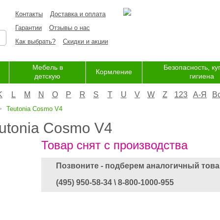
Контакты
Доставка и оплата
Гарантии
Отзывы о нас
Как выбрать?
Скидки и акции
Мебель в
Безопасность, ку
Кормление
детскую
гигиена
K
L
M
N
O
P
R
S
T
U
V
W
Z
123
А-Я
В
Teutonia Cosmo V4
eutonia Cosmo V4
Товар снят с производства
Позвоните - подберем аналогичный това
(495) 950-58-34 \ 8-800-1000-955