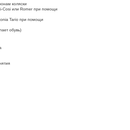
ронам коляски
xi-Cosi или Romer при помощи
tonia Tario при помощи
пает обувь)
а
нятия