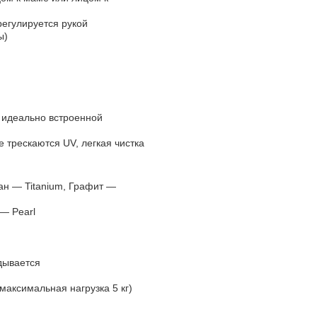
егулируется рукой
ы)
с идеально встроенной
 трескаются UV, легкая чистка
ан — Titanium, Графит —
г — Pearl
дывается
 (максимальная нагрузка 5 кг)