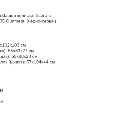
и Вашей коляски. Всего в
05 Gunmetal (черно-серый),
7x102x103 см
xв): 55x83x27 см
дxв): 55х88х28 см
ок (шxдxв): 57х104х44 см
см
см