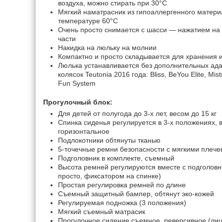
воздуха, можно стирать при 30°C
Мягкий наматрасник из гипоаллергенного матери
температуре 60°C
Очень просто снимается с шасси — нажатием на
части
Накидка на люльку на молнии
Компактно и просто складывается для хранения 
Люлька устанавливается без дополнительных ад
колясок Teutonia 2016 года: Bliss, BeYou Elite, Mist
Fun System
Прогулочный блок:
Для детей от полугода до 3-х лет, весом до 15 кг
Спинка сиденья регулируется в 3-х положениях,
горизонтальное
Подлокотники обтянуты тканью
5-точечные ремни безопасности с мягкими плече
Подголовник в комплекте, съемный
Высота ремней регулируются вместе с подголовни
просто, фиксатором на спинке)
Простая регулировка ремней по длине
Съемный защитный бампер, обтянут эко-к
Регулируемая подножка (3 положения)
Мягкий съемный матрасик
Прогулочное сидение съемное, реверсивное (лиц