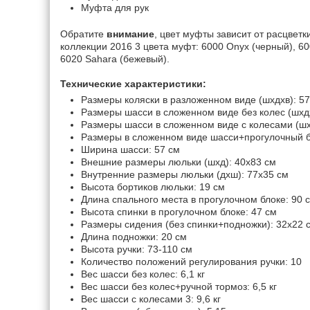
Муфта для рук
Обратите
внимание
, цвет муфты зависит от расцветк
коллекции 2016 3 цвета муфт: 6000 Onyx (черный), 60
6020 Sahara (бежевый).
Технические характеристики:
Размеры коляски в разложенном виде (шxдxв): 5
Размеры шасси в сложенном виде без колес (шxд
Размеры шасси в сложенном виде с колесами (шx
Размеры в сложенном виде шасси+прогулочный бл
Ширина шасси: 57 см
Внешние размеры люльки (шхд): 40х83 см
Внутренние размеры люльки (дхш): 77х35 см
Высота бортиков люльки: 19 см
Длина спального места в прогулочном блоке: 90 
Высота спинки в прогулочном блоке: 47 см
Размеры сидения (без спинки+подножки): 32х22 
Длина подножки: 20 см
Высота ручки: 73-110 см
Количество положений регулирования ручки: 10
Вес шасси без колес: 6,1 кг
Вес шасси без колес+ручной тормоз: 6,5 кг
Вес шасси с колесами 3: 9,6 кг