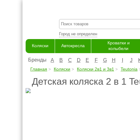
Город не определен
Кроватки и
Коляски
Автокресла
колыбели
Бренды
A
B
C
D
E
F
G
H
I
J
Главная
Коляски
Коляски 2в1 и 3в1
Teutonia
Детская коляска 2 в 1 T