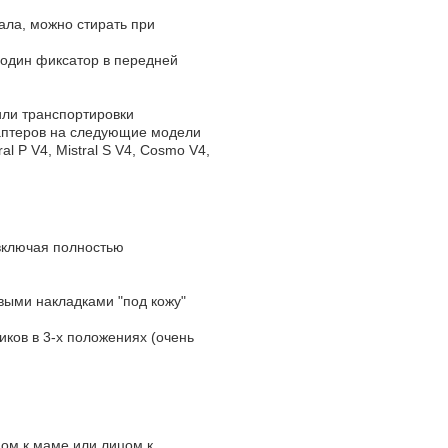
ала, можно стирать при
 один фиксатор в передней
или транспортировки
аптеров на следующие модели
ral P V4, Mistral S V4, Cosmo V4,
 включая полностью
выми накладками "под кожу"
ков в 3-х положениях (очень
ожей
ом к маме или лицом к