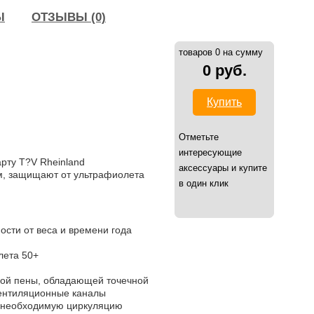
Ы
ОТЗЫВЫ (0)
товаров 0 на сумму
0 руб.
Купить
Отметьте
интересующие
арту T?V Rheinland
аксессуары и купите
ам, защищают от ультрафиолета
в один клик
ости от веса и времени года
лета 50+
ной пены, обладающей точечной
вентиляционные каналы
и необходимую циркуляцию