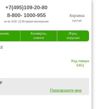
+7(495)109-20-80
8-800- 1000-955
Корзина
пустая
пн-вс 9:00- 21:00
время московское
пание,
Конверты,
Игры,
слинги
игрушки
се
Код товара
5451
р
Перезвоните мне