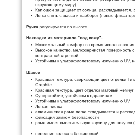
окружающему миру)
Капюшон защищает от солнца, раскладывается, р
Легко снять с шасси и наоборот (новые фиксатор
Ручка
регулируется по высоте
Накладки из материала "под кожу":
Максимальный комфорт во время использования
Высокое качество, мелкозернистая поверхность 
контрастной строчкой
Устойчивы к ультрафиолетовому излучению UV, не
Шасси
:
Красивая текстура, сверкающий цвет отделки Тит
Graphite
Красивая текстура, цвет отделки матовый жемчу
Суперстойкие, устойчивы к царапинам
Устойчивы к ультрафиолетовому излучению UV
Легкая чистка
алюминиевая рама легче складывается и раскла
фиксация замком безопасности
рама имеет вместительную корзину для покупок
передние колеса с блокировкой