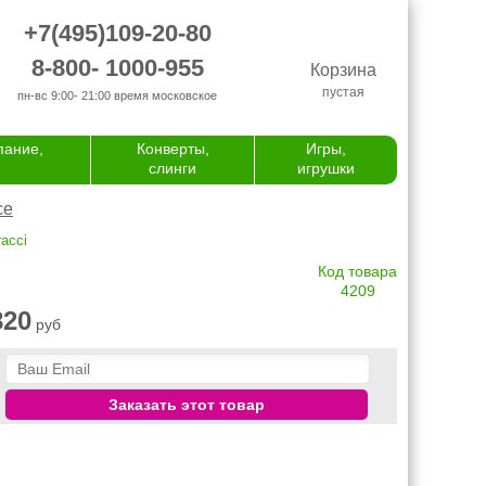
+7(495)109-20-80
8-800- 1000-955
Корзина
пустая
пн-вс 9:00- 21:00
время московское
пание,
Конверты,
Игры,
слинги
игрушки
се
acci
Код товара
4209
820
руб
Заказать этот товар