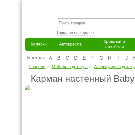
Город не определен
Кроватки и
Коляски
Автокресла
колыбели
Бренды
A
B
C
D
E
F
G
H
I
J
Главная
Мебель в детскую
Аксессуары в детск
Карман настенный Baby E