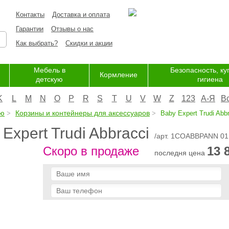
Контакты
Доставка и оплата
Гарантии
Отзывы о нас
Как выбрать?
Скидки и акции
Мебель в
Безопасность, ку
Кормление
детскую
гигиена
K
L
M
N
O
P
R
S
T
U
V
W
Z
123
А-Я
В
ую
Корзины и контейнеры для аксессуаров
Baby Expert Trudi Abbr
xpert Trudi Abbracci
/арт. 1COABBPANN 01
Скоро в продаже
13 
последня цена