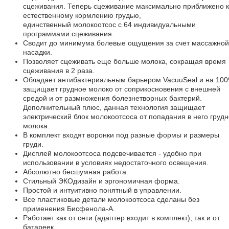
сцеживания. Теперь сцеживание максимально приближено к
естественному кормлению грудью,
единственный молокоотсос с 64 индивидуальными
программами сцеживания.
Сводит до минимума болевые ощущения за счет массажной
насадки.
Позволяет сцеживать еще больше молока, сокращая время
сцеживания в 2 раза.
Обладает антибактериальным барьером VacuuSeal и на 10
защищает грудное молоко от соприкосновения с внешней
средой и от размножения болезнетворных бактерий.
Дополнительный плюс, данная технология защищает
электрический блок молокоотсоса от попадания в него грудн
молока.
В комплект входят воронки под разные формы и размеры
груди.
Дисплей молокоотсоса подсвечивается - удобно при
использовании в условиях недостаточного освещения.
Абсолютно бесшумная работа.
Стильный ЭКОдизайн и эргономичная форма.
Простой и интуитивно понятный в управлении.
Все пластиковые детали молокоотсоса сделаны без
применения Бисфенола-А.
Работает как от сети (адаптер входит в комплект), так и от
батареек.