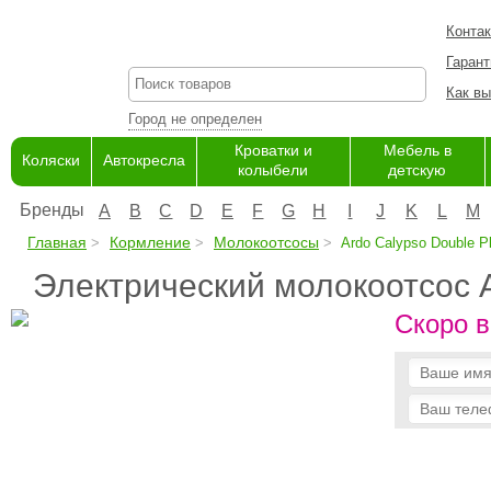
Конта
Гарант
Как вы
Город не определен
Кроватки и
Мебель в
Коляски
Автокресла
колыбели
детскую
Бренды
A
B
C
D
E
F
G
H
I
J
K
L
M
Главная
Кормление
Молокоотсосы
Ardo Calypso Double P
Электрический молокоотсос A
Скоро в