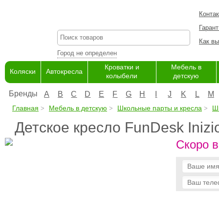
Конта
Гарант
Как вы
Город не определен
Кроватки и
Мебель в
Коляски
Автокресла
колыбели
детскую
Бренды
A
B
C
D
E
F
G
H
I
J
K
L
M
Главная
Мебель в детскую
Школьные парты и кресла
Ш
Детское кресло FunDesk Inizi
Скоро в